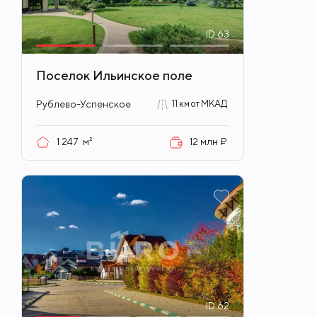
ID
63
Поселок Ильинское поле
Рублево-Успенское
11 км от МКАД
1 247
м²
12 млн ₽
ID
62