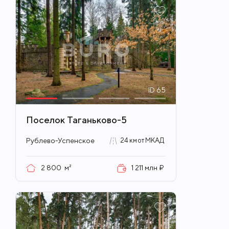
ID
65
Поселок Таганьково-5
Рублево-Успенское
24 км от МКАД
2 800
м²
1 211 млн ₽