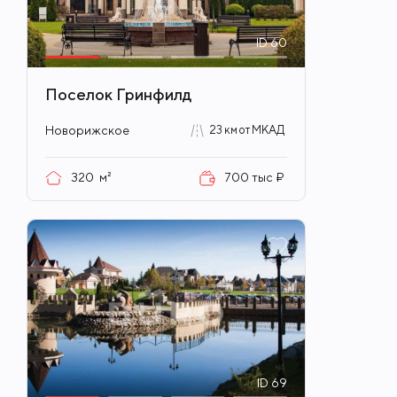
ID
60
Поселок Гринфилд
Новорижское
23 км от МКАД
320
м²
700 тыс ₽
ID
69