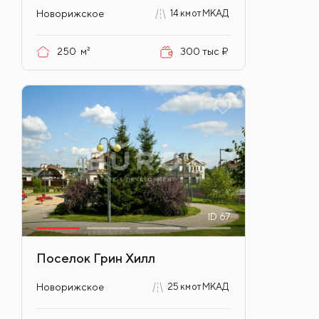
Новорижское
14 км от МКАД
250
м²
300 тыс ₽
ID
67
Поселок Грин Хилл
Новорижское
25 км от МКАД