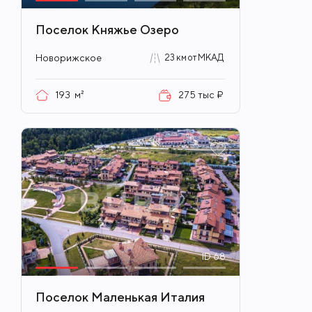
Поселок Княжье Озеро
Новорижское
23 км от МКАД
193
м²
275 тыс ₽
ID
68
Поселок Маленькая Италия