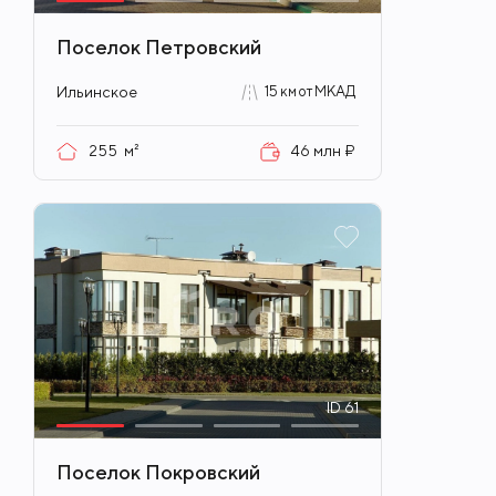
Поселок Петровский
Ильинское
15 км от МКАД
255
м²
46 млн ₽
ID
61
Поселок Покровский