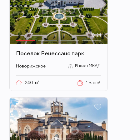
ID
24
Поселок Ренессанс парк
Новорижское
19 км от МКАД
240
м²
1 млн ₽