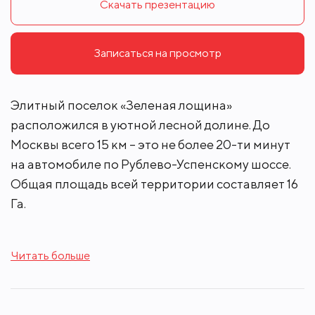
Скачать презентацию
Записаться на просмотр
Элитный поселок «Зеленая лощина»
расположился в уютной лесной долине. До
Москвы всего 15 км – это не более 20-ти минут
на автомобиле по Рублево-Успенскому шоссе.
Общая площадь всей территории составляет 16
Га.
Площадь участков в поселке варьируется от 30
Читать больше
до 200 соток. В поселке расположено 25
резиденций площадью от 500 до 2500 кв. м. Все
строения выполнены по индивидуальным