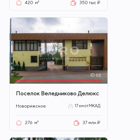
420
м²
350 тыс ₽
ID
66
Поселок Веледниково Делюкс
Новорижское
17 км от МКАД
276
м²
37 млн ₽