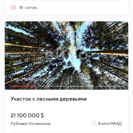
18
соток
Сады Майендорф
ID 9231
Участок с лесными деревьями
21 100 000 $
Рублево-Успенское
8 км от МКАД