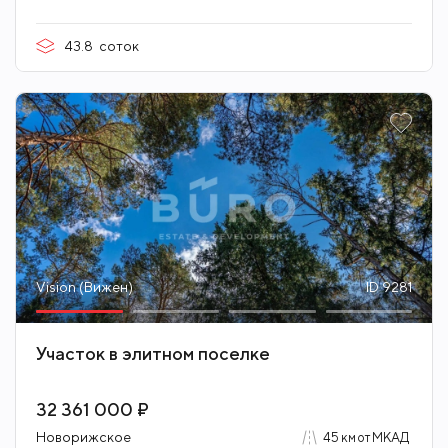
43.8
соток
Vision (Вижен)
ID 9281
Участок в элитном поселке
32 361 000 ₽
Новорижское
45 км от МКАД