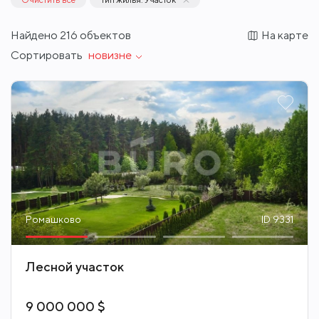
На карте
Найдено
216
объектов
Сортировать
новизне
Ромашково
ID 9331
Лесной участок
9 000 000 $