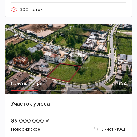
300
соток
Кристал Истра
ID 9252
Участок у леса
89 000 000 ₽
Новорижское
18 км от МКАД