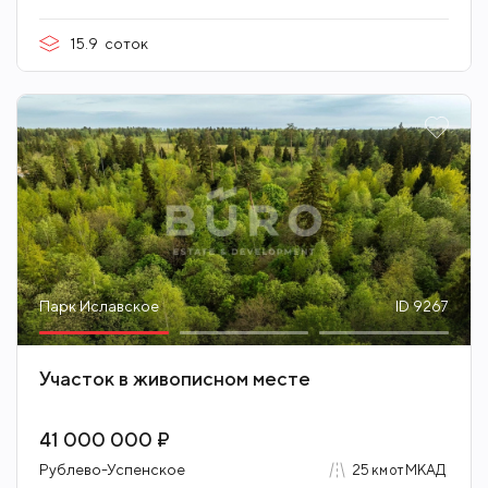
15.9
соток
Парк Иславское
ID 9267
Участок в живописном месте
41 000 000 ₽
Рублево-Успенское
25 км от МКАД