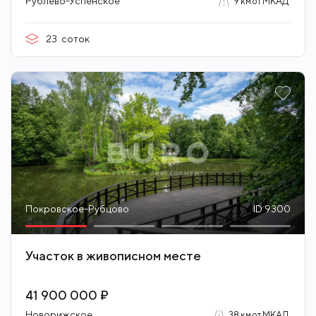
Рублево-Успенское
9 км от МКАД
23
соток
Покровское-Рубцово
ID 9300
Участок в живописном месте
41 900 000 ₽
Новорижское
38 км от МКАД