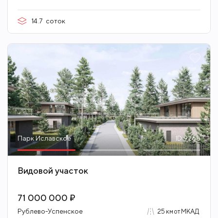
14.7
соток
Парк Иславское
ID 9268
Видовой участок
71 000 000 ₽
Рублево-Успенское
25 км от МКАД