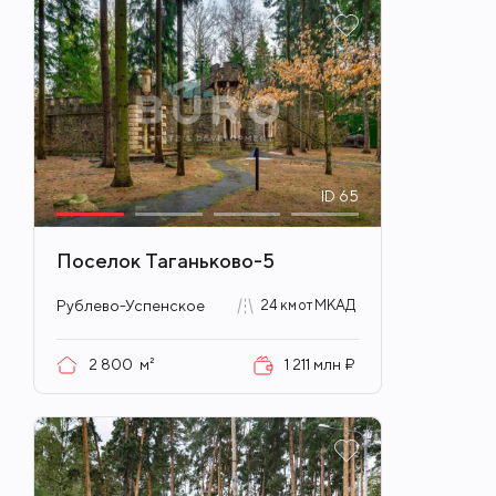
ID
65
Поселок Таганьково-5
Рублево-Успенское
24 км от МКАД
2 800
м²
1 211 млн ₽