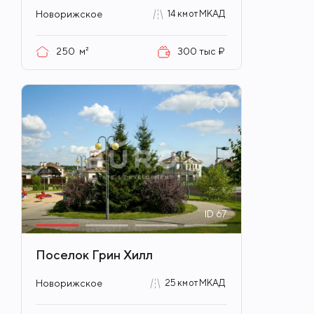
Новорижское
14 км от МКАД
250
м²
300 тыс ₽
ID
67
Поселок Грин Хилл
Новорижское
25 км от МКАД