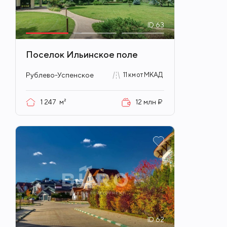
ID
63
Поселок Ильинское поле
Рублево-Успенское
11 км от МКАД
1 247
м²
12 млн ₽
ID
62