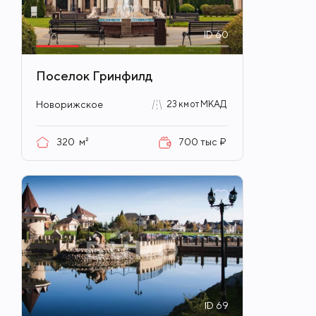
ID
60
Поселок Гринфилд
Новорижское
23 км от МКАД
320
м²
700 тыс ₽
ID
69