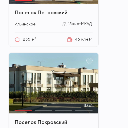
Поселок Петровский
Ильинское
15 км от МКАД
255
м²
46 млн ₽
ID
61
Поселок Покровский