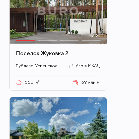
ID
64
Поселок Жуковка 2
Рублево-Успенское
9 км от МКАД
550
м²
69 млн ₽