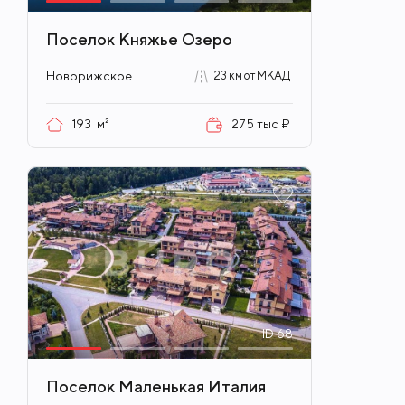
Поселок Княжье Озеро
Новорижское
23 км от МКАД
193
м²
275 тыс ₽
ID
68
Поселок Маленькая Италия