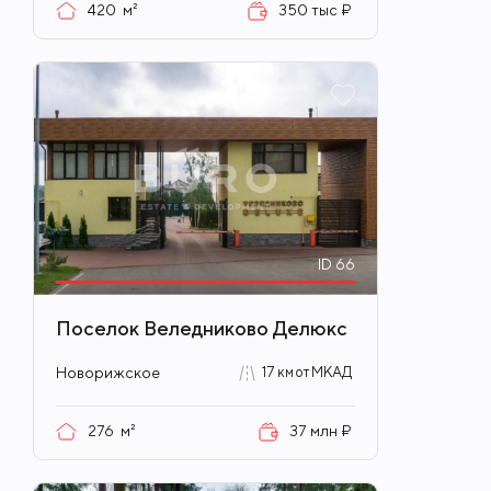
420
м²
350 тыс ₽
ID
66
Поселок Веледниково Делюкс
Новорижское
17 км от МКАД
276
м²
37 млн ₽