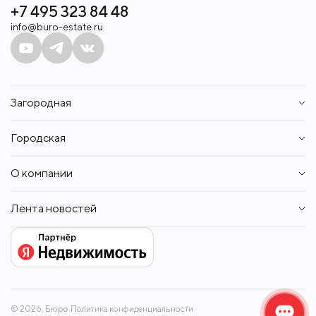
+7 495 323 84 48
info@buro-estate.ru
Загородная
Дома
Городская
Участки
Таунхаусы
Квартиры
Квартиры
О компании
Апартаменты
Аренда
Пентхаусы
Контакты
Аренда
Лента новостей
Вакансии
Собственникам
Новости
© 2026, Бюро.
Политика конфиденциальности