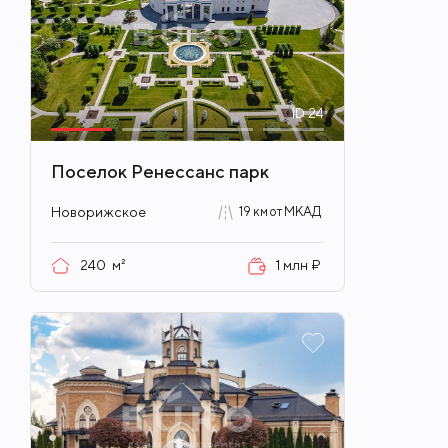
ID
24
Поселок Ренессанс парк
Новорижское
19 км от МКАД
240
м²
1 млн ₽