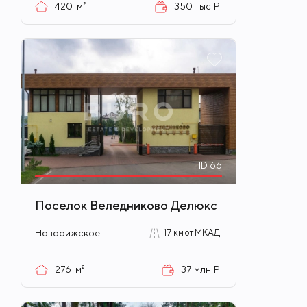
420
м²
350 тыс ₽
ID
66
Поселок Веледниково Делюкс
Новорижское
17 км от МКАД
276
м²
37 млн ₽