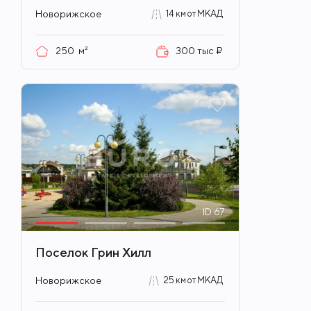
Новорижское
14 км от МКАД
250
м²
300 тыс ₽
ID
67
Поселок Грин Хилл
Новорижское
25 км от МКАД