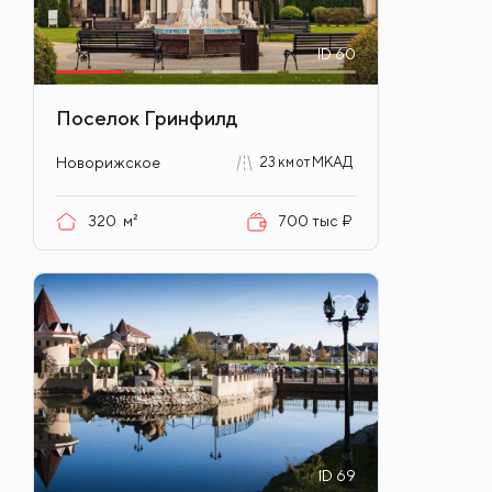
ID
60
Поселок Гринфилд
Новорижское
23 км от МКАД
320
м²
700 тыс ₽
ID
69