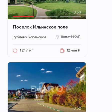
ID
63
Поселок Ильинское поле
Рублево-Успенское
11 км от МКАД
1 247
м²
12 млн ₽
ID
62