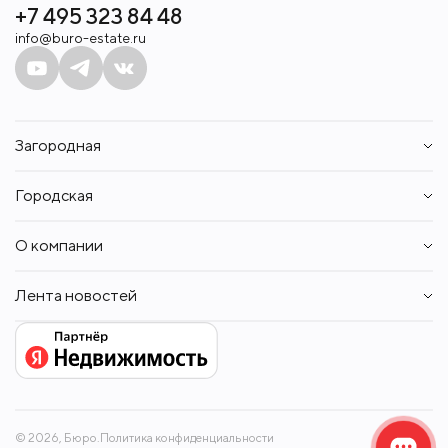
+7 495 323 84 48
info@buro-estate.ru
Загородная
Дома
Городская
Участки
Таунхаусы
Квартиры
Квартиры
О компании
Апартаменты
Аренда
Пентхаусы
Контакты
Аренда
Лента новостей
Вакансии
Собственникам
Новости
© 2026, Бюро.
Политика конфиденциальности