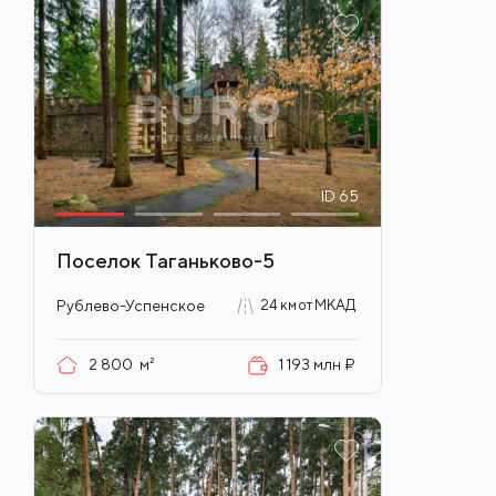
ID
65
Поселок Таганьково-5
Рублево-Успенское
24 км от МКАД
2 800
м²
1 193 млн ₽