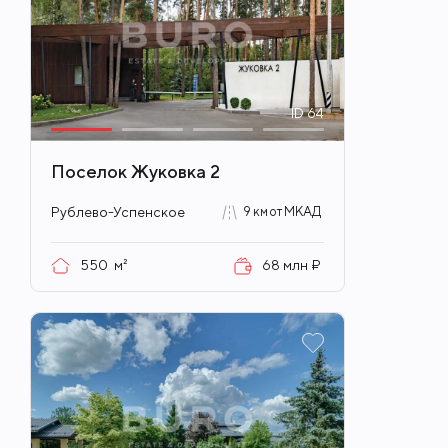
ID
64
Поселок Жуковка 2
Рублево-Успенское
9 км от МКАД
550
м²
68 млн ₽