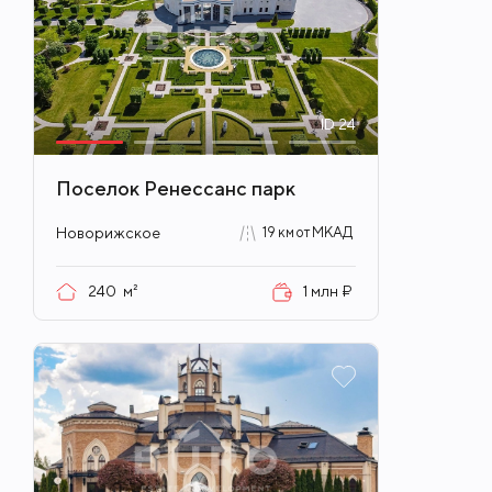
ID
24
Поселок Ренессанс парк
Новорижское
19 км от МКАД
240
м²
1 млн ₽