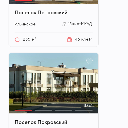
Поселок Петровский
Ильинское
15 км от МКАД
255
м²
46 млн ₽
ID
61
Поселок Покровский