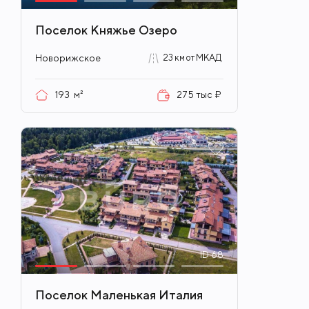
Поселок Княжье Озеро
Новорижское
23 км от МКАД
193
м²
275 тыс ₽
ID
68
Поселок Маленькая Италия