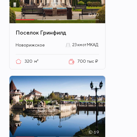
ID
60
Поселок Гринфилд
Новорижское
23 км от МКАД
320
м²
700 тыс ₽
ID
69