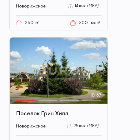
Новорижское
14 км от МКАД
250
м²
300 тыс ₽
ID
67
Поселок Грин Хилл
Новорижское
25 км от МКАД