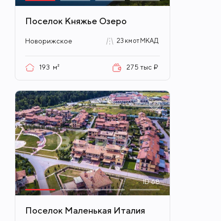
Поселок Княжье Озеро
Новорижское
23 км от МКАД
193
м²
275 тыс ₽
ID
68
Поселок Маленькая Италия