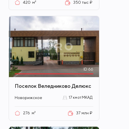
420
м²
350 тыс ₽
ID
66
Поселок Веледниково Делюкс
Новорижское
17 км от МКАД
276
м²
37 млн ₽