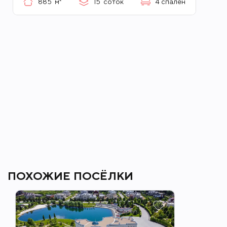
885
м²
15
соток
4
спален
ПОХОЖИЕ ПОСЁЛКИ