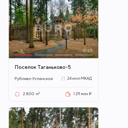
ID
65
Поселок Таганьково-5
Рублево-Успенское
24 км от МКАД
2 800
м²
1 211 млн ₽