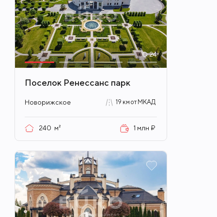
ID
24
Поселок Ренессанс парк
Новорижское
19 км от МКАД
240
м²
1 млн ₽