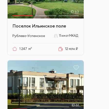
ID
63
Поселок Ильинское поле
Рублево-Успенское
11 км от МКАД
1 247
м²
12 млн ₽
ID
61