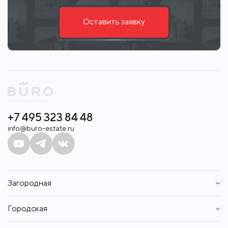
Оставить заявку
+7 495 323 84 48
info@buro-estate.ru
Загородная
Дома
Городская
Участки
Таунхаусы
Квартиры
Квартиры