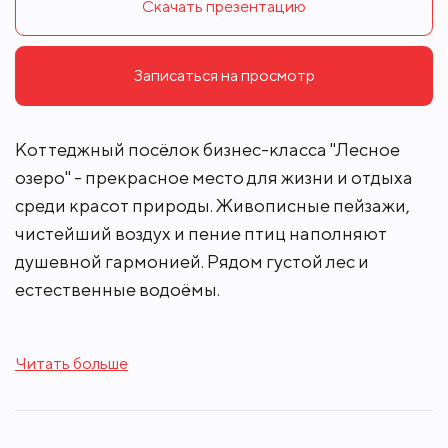
Скачать презентацию
Записаться на просмотр
Коттеджный посёлок бизнес-класса "Лесное
озеро" - прекрасное место для жизни и отдыха
среди красот природы. Живописные пейзажи,
чистейший воздух и пение птиц наполняют
душевной гармонией. Рядом густой лес и
естественные водоёмы.
На благоустроенной территории посёлка есть
Читать больше
детская площадка. По границе поселка течет
речка Малая Иночь. На берегу озера создан пляж
для купания и отдыха в тёплое время года.