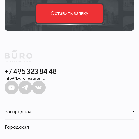
Оставить заявку
+7 495 323 84 48
info@buro-estate.ru
Загородная
Дома
Городская
Участки
Таунхаусы
Квартиры
Квартиры