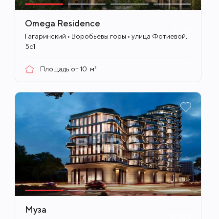
Omega Residence
ID
710
Гагаринский • Воробьевы горы • улица Фотиевой,
5с1
Площадь от
10
м²
Муза
ID
709