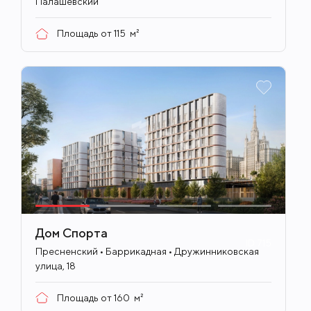
Палашёвский
Площадь от
115
м²
Дом Спорта
ID
715
Пресненский • Баррикадная • Дружинниковская
улица, 18
Площадь от
160
м²