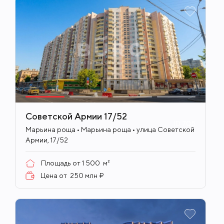
Советской Армии 17/52
ID
705
Марьина роща • Марьина роща • улица Советской
Армии, 17/52
Площадь от
1 500
м²
Цена от
250 млн ₽