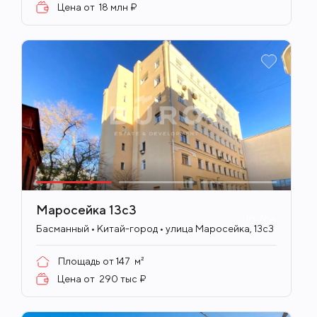
Цена от
18 млн ₽
Маросейка 13с3
ID
706
Басманный • Китай-город • улица Маросейка, 13с3
Площадь от
147
м²
Цена от
290 тыс ₽