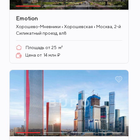
Emotion
ID
702
Хорошево-Мневники • Хорошевская • Москва, 2-й
Силикатный проезд, вл8
Площадь от
25
м²
Цена от
14 млн ₽