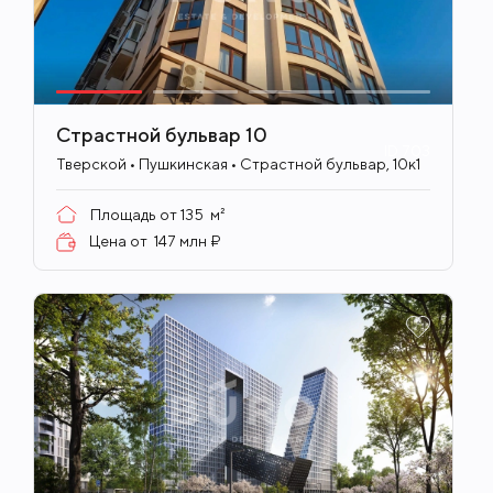
Страстной бульвар 10
ID
703
Тверской • Пушкинская • Страстной бульвар, 10к1
Площадь от
135
м²
Цена от
147 млн ₽