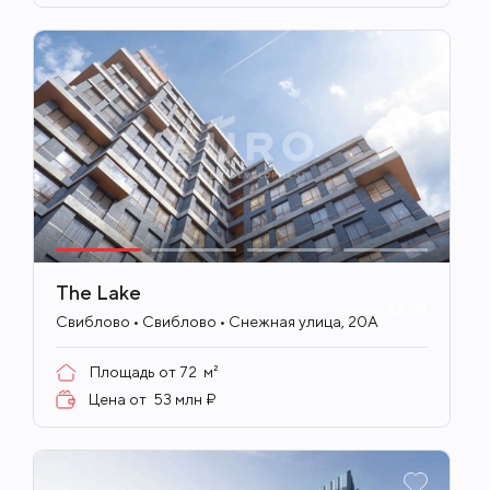
The Lake
ID
714
Свиблово • Свиблово • Снежная улица, 20А
Площадь от
72
м²
Цена от
53 млн ₽