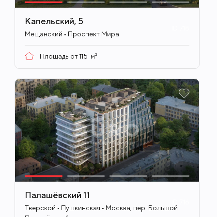
Капельский, 5
ID
718
Мещанский • Проспект Мира
Площадь от
115
м²
Палашёвский 11
ID
716
Тверской • Пушкинская • Москва, пер. Большой