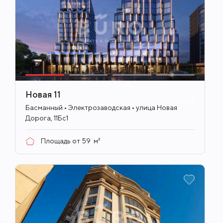
Новая 11
ID
704
Басманный • Электрозаводская • улица Новая
Дорога, 11Бс1
Площадь от
59
м²