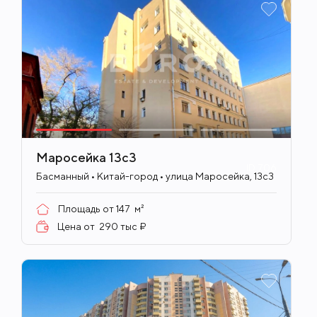
Маросейка 13с3
ID
706
Басманный • Китай-город • улица Маросейка, 13с3
Площадь от
147
м²
Цена от
290 тыс ₽