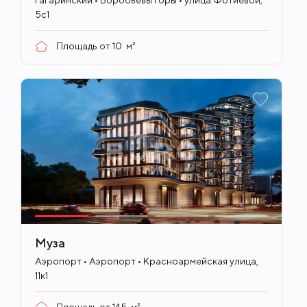
Гагаринский • Воробьевы горы • улица Фотиевой,
5с1
Площадь от
10
м²
Муза
ID
709
Аэропорт • Аэропорт • Красноармейская улица,
11к1
Площадь от
145
м²