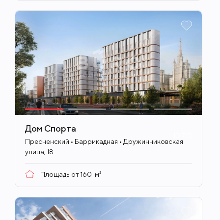
Дом Спорта
ID
715
Пресненский • Баррикадная • Дружинниковская
улица, 18
Площадь от
160
м²