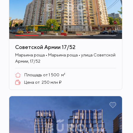
Советской Армии 17/52
ID
705
Марьина роща • Марьина роща • улица Советской
Армии, 17/52
Площадь от
1 500
м²
Цена от
250 млн ₽