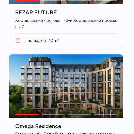
SEZAR FUTURE
ID
712
Хорошёвский • Беговая • 2-й Хорошёвский проезд,
вл. 7
Площадь от
10
м²
Omega Residence
ID
710