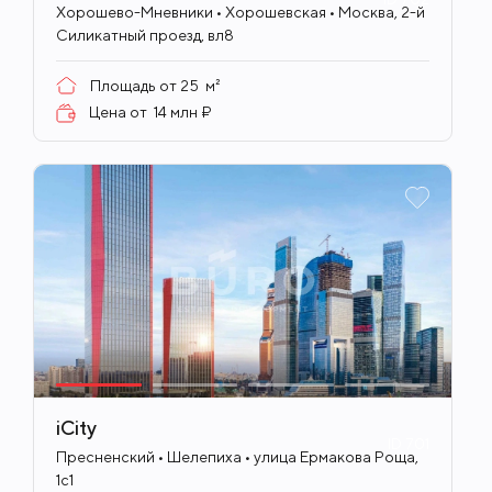
Хорошево-Мневники • Хорошевская • Москва, 2-й
Силикатный проезд, вл8
Площадь от
25
м²
Цена от
14 млн ₽
iCity
ID
701
Пресненский • Шелепиха • улица Ермакова Роща,
1с1