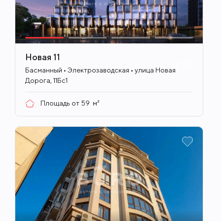
Новая 11
ID
704
Басманный • Электрозаводская • улица Новая
Дорога, 11Бс1
Площадь от
59
м²