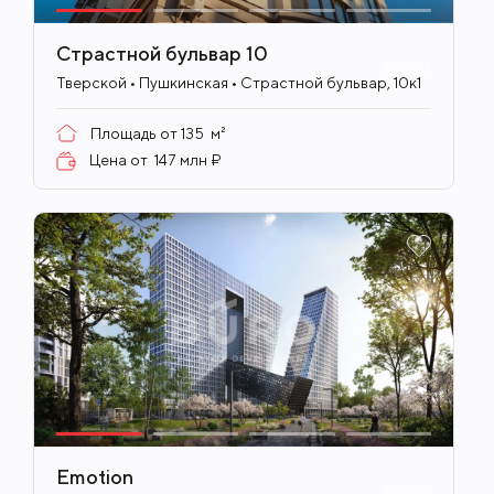
Страстной бульвар 10
ID
703
Тверской • Пушкинская • Страстной бульвар, 10к1
Площадь от
135
м²
Цена от
147 млн ₽
Emotion
ID
702