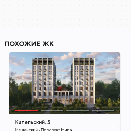
«Медицина в школе».
В шаговой доступности работают детские сады,
школы, есть клуб для детей и подростков
«Созвездие», библиотеки.
ПОХОЖИЕ ЖК
Капельский, 5
ID
718
Мещанский • Проспект Мира