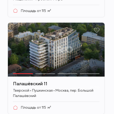
Площадь от
115
м²
Палашёвский 11
ID
716
Тверской • Пушкинская • Москва, пер. Большой
Палашёвский
Площадь от
115
м²