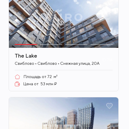
The Lake
ID
714
Свиблово • Свиблово • Снежная улица, 20А
Площадь от
72
м²
Цена от
53 млн ₽