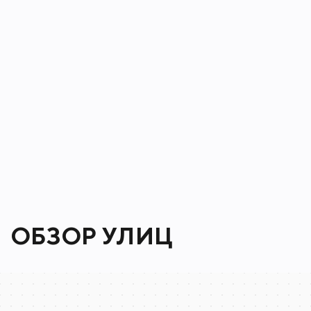
кондиционирование – все предусмотр
Башни комплекса огорожены по перим
можно только по индивидуальным чип
ОБЗОР УЛИЦ
Сочи
Яндекс Карты — транспорт, навигация, поиск мест