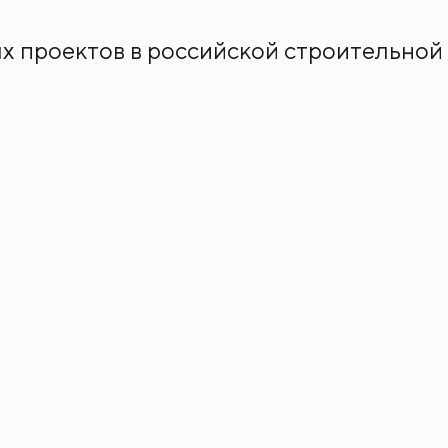
х проектов в российской строительной 
к и с точки зрения вложенных инвестиц
ртной доступностью. Поблизости наход
тр» и «Международная». Рядом проходи
Киевский и Белорусский вокзалы. До Кр
Город Столиц» представлен большой вы
ом стилобате, так и на первых 18 этажах
фе, рестораны, супермаркеты, фитнес-к
центр, аквапарк, банный комплекс с са