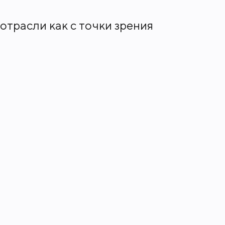
отрасли как с точки зрения
ий.
ится сразу несколько станций
т Третье транспортное кольцо и
асной площади и исторического
бор инфраструктурных объектов,
 в обеих башнях – бизнес-центр,
луб, 25-метровый бассейн с
уной, хамамом и русской баней,