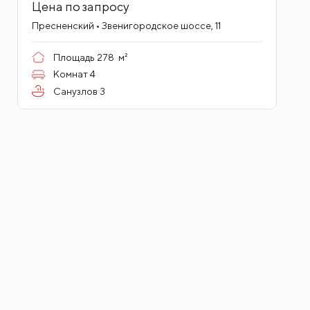
живописные виды на восток, юг, север и запад
Цена по запросу
Москвы.
Пресненский • Звенигородское шоссе, 11
Площадь
278
м²
Квартиры продаются с премиальной готовой
Комнат
4
отделкой (которая предлагается в двух
Санузлов
3
вариантах) с использованием материалов и
сантехники премиального уровня. В каждой
квартире работают приточно-вытяжная
вентиляция и центральное кондиционирование
с системой климат-контроля. В санузлах и
ванных установлены «теплые полы». На каждом
этаже располагаются не более 2-4 квартир.
Дизайнерские входные группы, в отделке
которых использовались цветные металлы,
керамика и натуральный мрамор, дизайнерская