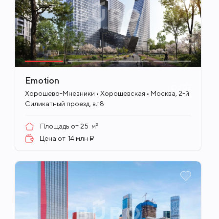
Emotion
ID
702
Хорошево-Мневники • Хорошевская • Москва, 2-й
Силикатный проезд, вл8
Площадь от
25
м²
Цена от
14 млн ₽