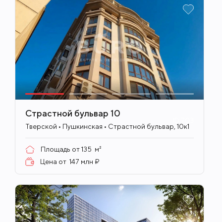
Страстной бульвар 10
ID
703
Тверской • Пушкинская • Страстной бульвар, 10к1
Площадь от
135
м²
Цена от
147 млн ₽