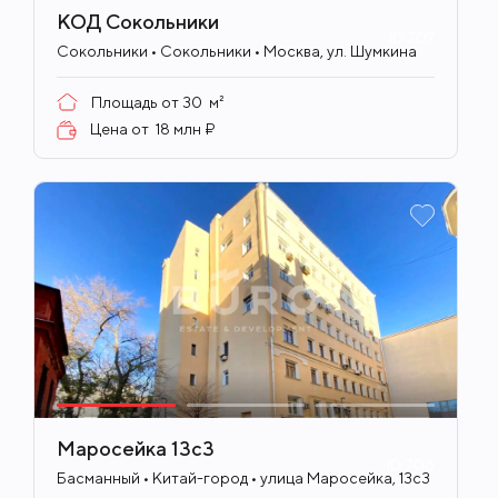
КОД Сокольники
ID
707
Сокольники • Сокольники • Москва, ул. Шумкина
Площадь от
30
м²
Цена от
18 млн ₽
Маросейка 13с3
ID
706
Басманный • Китай-город • улица Маросейка, 13с3