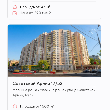
Площадь от
147
м²
Цена от
290 тыс ₽
Советской Армии 17/52
ID
705
Марьина роща • Марьина роща • улица Советской
Армии, 17/52
Площадь от
1 500
м²