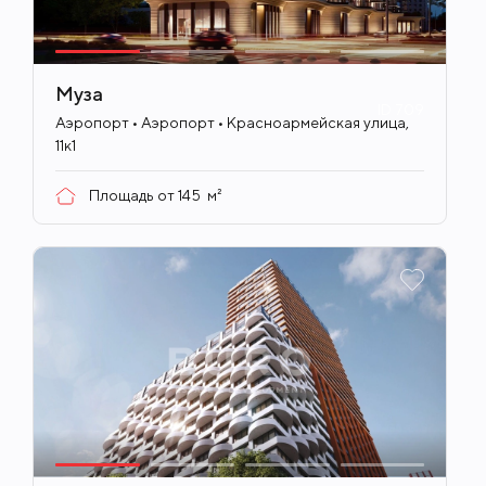
Муза
ID
709
Аэропорт • Аэропорт • Красноармейская улица,
11к1
Площадь от
145
м²