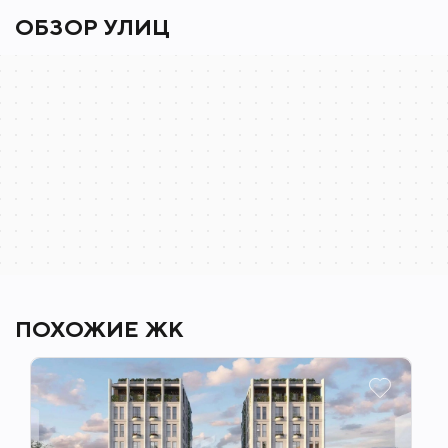
люстра из более 1500 составных элементов в
ОБЗОР УЛИЦ
зоне лобби, скоростные малошумные лифты,
Сочи
консьерж-сервис, двухуровневый подземный
Яндекс Карты — транспорт, навигация, поиск мест
паркинг с увеличенными размерами
машиномест, кладовыми помещениями,
автоматической мойкой колес на въезде и
зарядкой для электромобилей, закрытая для
посторонних придомовая территория с детской
площадкой и ландшафтным озеленением.
Внутренняя инфраструктура комплекса
включает в себя фудмаркет и ресторан, детские
ПОХОЖИЕ ЖК
комнаты и элитный фитнес-клуб с 25-метровым
бассейном с четырьмя дорожками.
Недалеко от комплекса расположены детские