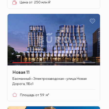
Цена от
250 млн ₽
Новая 11
ID
704
Басманный • Электрозаводская • улица Новая
Дорога, 11Бс1
Площадь от
59
м²