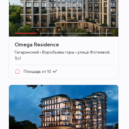
Omega Residence
ID
710
Гагаринский • Воробьевы горы • улица Фотиевой,
5с1
Площадь от
10
м²