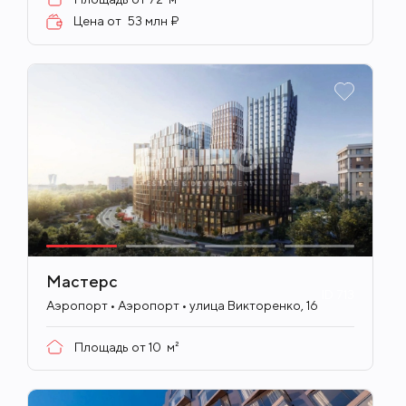
Цена от
53 млн ₽
Мастерс
ID
713
Аэропорт • Аэропорт • улица Викторенко, 16
Площадь от
10
м²