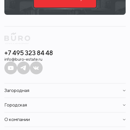
+7 495 323 84 48
info@buro-estate.ru
Загородная
Дома
Городская
Участки
Таунхаусы
Квартиры
Квартиры
О компании
Апартаменты
Аренда
Пентхаусы
Контакты