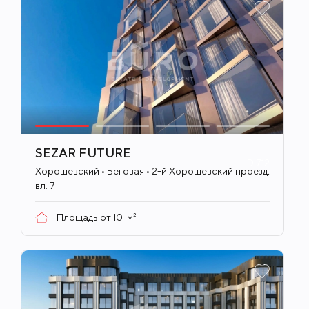
SEZAR FUTURE
ID
712
Хорошёвский • Беговая • 2-й Хорошёвский проезд,
вл. 7
Площадь от
10
м²