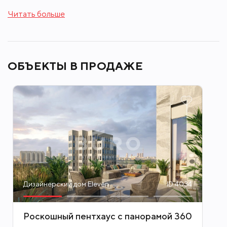
от одной до четырех, а также шикарные
Читать больше
пентхаусы на верхних этажах. Высота потолков
в квартирах достигает отметки 3,6-3,8 м, а в
пентхаусах- 4,2 м.
ОБЪЕКТЫ В ПРОДАЖЕ
Все квартиры отличаются большим
количеством окон (окна предусмотрены даже в
ванных комнатах). Например, в квартире
площадью 44 кв. м представлено 7 окон. Это
обеспечивает большое количество
естественного света и создает ощущение
пространства в квартире.
Дизайнерский дом Eleven
ID 4034
Уникальное предложение «Дизайнерского дома
Eleven»- пентхаусы с обзором на 360 градусов,
Роскошный пентхаус с панорамой 360
из панорамных окон которых открываются