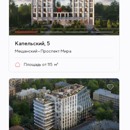
сады, колледж, Институт педагогики и
психологии образования, Юридическая
академия им. О.Е. Кутафина, Московская
экономическая школа, Планетарий,
Московский Зоопарк, медицинские
учреждения, фитнес-клуб World Class, Центр
Капельский, 5
ID
718
айкидо, Центральный московский ипподром,
Мещанский • Проспект Мира
бизнес-центры, торгово-развлекательный
Площадь от
115
м²
центр «Афимолл», торговый центр «Новинский
пассаж», супермаркеты, международный
деловой центр «Москва-Сити», Центр
международной торговли, парк
Красногвардейские пруды, парк Красная
Пресня, парк Декабрьского восстания и
знаменитые Патриаршие пруды.