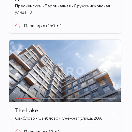
ID
715
Пресненский • Баррикадная • Дружинниковская
улица, 18
Площадь от
160
м²
The Lake
ID
714
Свиблово • Свиблово • Снежная улица, 20А
Площадь от
72
м²