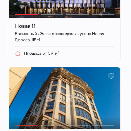
Новая 11
ID
704
Басманный • Электрозаводская • улица Новая
Дорога, 11Бс1
Площадь от
59
м²