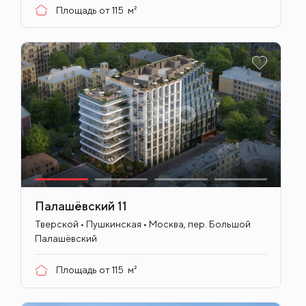
Площадь от
115
м²
Палашёвский 11
ID
716
Тверской • Пушкинская • Москва, пер. Большой
Палашёвский
Площадь от
115
м²