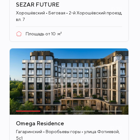
SEZAR FUTURE
ID
712
Хорошёвский • Беговая • 2-й Хорошёвский проезд,
вл. 7
Площадь от
10
м²
Omega Residence
ID
710
Гагаринский • Воробьевы горы • улица Фотиевой,
5с1