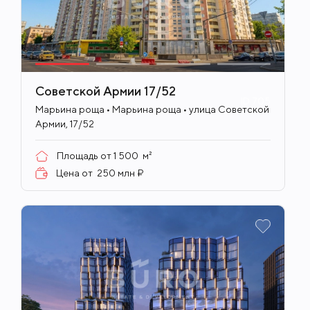
Советской Армии 17/52
ID
705
Марьина роща • Марьина роща • улица Советской
Армии, 17/52
Площадь от
1 500
м²
Цена от
250 млн ₽