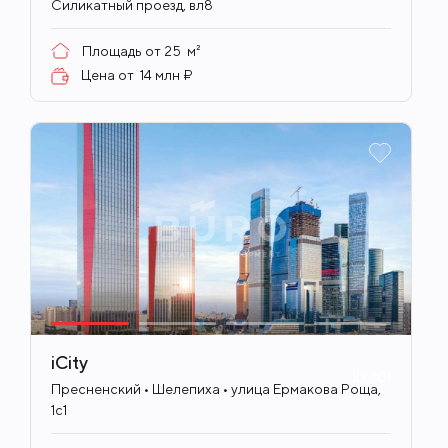
Силикатный проезд, вл8
Площадь от
25
м²
Цена от
14 млн ₽
iCity
ID
701
Пресненский • Шелепиха • улица Ермакова Роща,
1с1