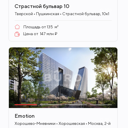
Страстной бульвар 10
ID
703
Тверской • Пушкинская • Страстной бульвар, 10к1
Площадь от
135
м²
Цена от
147 млн ₽
Emotion
ID
702
Хорошево-Мневники • Хорошевская • Москва, 2-й