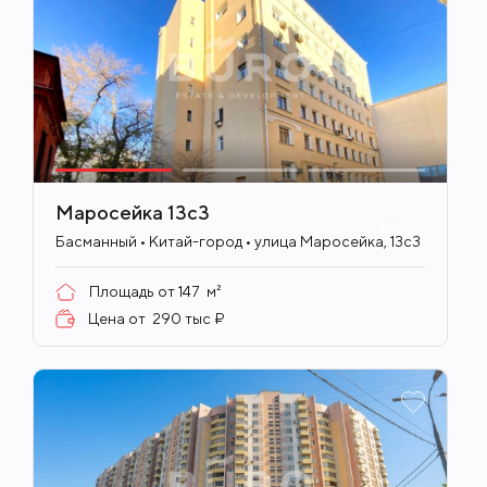
Маросейка 13с3
ID
706
Басманный • Китай-город • улица Маросейка, 13с3
Площадь от
147
м²
Цена от
290 тыс ₽