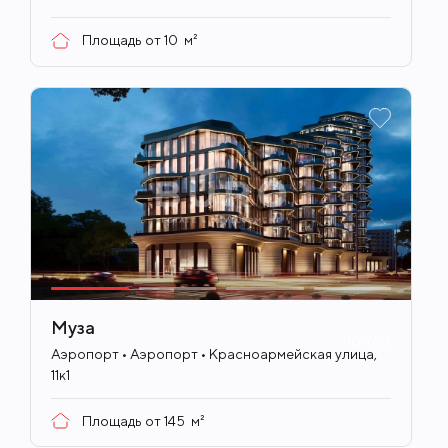
Площадь от
10
м²
Муза
ID
709
Аэропорт • Аэропорт • Красноармейская улица,
11к1
Площадь от
145
м²