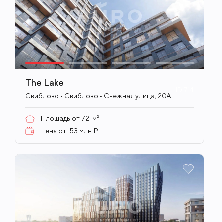
The Lake
ID
714
Свиблово • Свиблово • Снежная улица, 20А
Площадь от
72
м²
Цена от
53 млн ₽