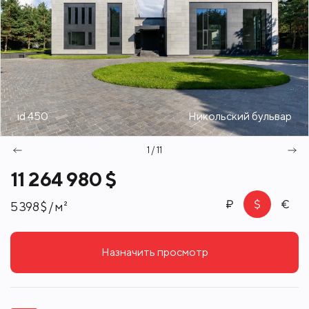
id 450
Никольский бульвар
1 / 11
11 264 980 $
5 398 $ / м²
Назначить просмотр