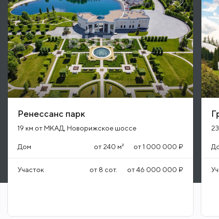
Ренессанс парк
Г
19 км от МКАД, Новорижское шоссе
23
Дом
от
240
м²
от
1 000 000 ₽
Д
Участок
от
8
сот.
от
46 000 000 ₽
Уч