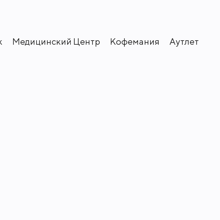
к
Медицинский Центр
Кофемания
Аутлет
ым покрытием "Pural".
 натуральным, долговечным
дополнены оригинальным
 которая на 70% готова под ключ.
еревьев и кустарников.
вания ведущего американского