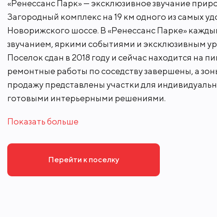
«Ренессанс Парк» — эксклюзивное звучание прир
Загородный комплекс на 19 км одного из самых у
Новорижского шоссе. В «Ренессанс Парке» кажд
"Ренессанс парк" входит в клубную си
звучанием, яркими событиями и эксклюзивным у
коттеджных посёлков, входящих в гру
Поселок сдан в 2018 году и сейчас находится на п
ремонтные работы по соседству завершены, а зон
В непосредственной близости доступн
продажу представлены участки для индивидуальн
Детские сады
готовыми интерьерными решениями.
престижные учебные заведения, ТЦ с 
Доехать до МКАД на машине получится
Показать больше
За безопасность в посёлке отвечает 
Перейти к поселку
видеонаблюдение. Собственная сервис
технические вопросы.