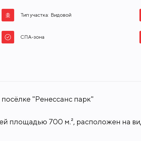
Тип участка:
Видовой
СПА-зона
посёлке "Ренессанс парк"
ей площадью 700 м.², расположен на ви