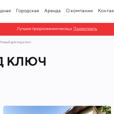
одная
Городская
Аренда
О компании
Конта
Лучшие предложения месяца.
Посмотреть
Новый дом под ключ
Д КЛЮЧ