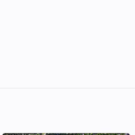
hau".
и отдыха на природе для тех, кто
мосферу европейского пригорода,
ляж с белым кварцевым песком и
В ресторанном комплексе можно
для занятий на свежем воздухе,