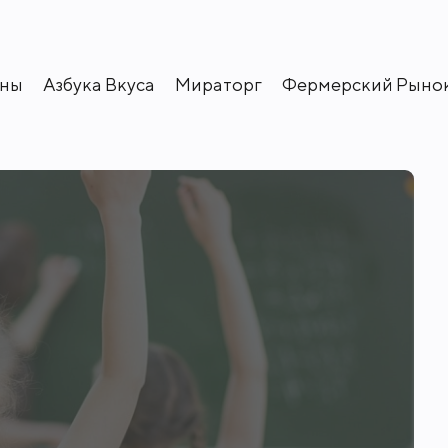
аны
Азбука Вкуса
Мираторг
Фермерский Рыно
ественным финским листом с долговечн
 стильного формата "Ригель", а также
нелями "под дерево".
акаленного стекла толщиной 12 мм. и 
.
акже построена баня, площадью 320 м.²,
вымощены дорожки, растёт множество д
ого полива с использованием оборудо