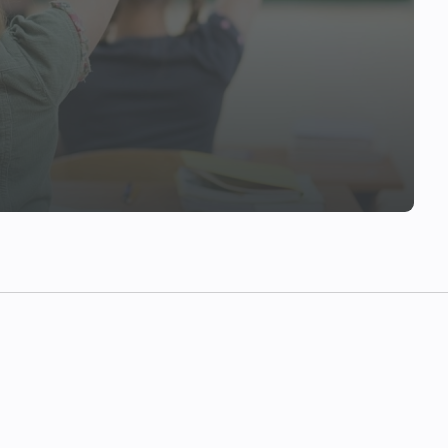
долговечных шумопоглащающих труб "Re
нс парк" - идеальное место для жизни 
ая зеленая территория переносит в ат
е дизайнеры, создавшие потрясающий п
нтанами, скульптурами и цветниками. 
том прогуливаться в сосновом богу.
и. А для любителей спорта - площадки 