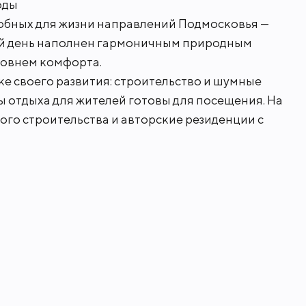
оды
добных для жизни направлений Подмосковья —
ый день наполнен гармоничным природным
стему "Villagio", поэтому жителям дост
ровнем комфорта.
ппу.
ике своего развития: строительство и шумные
ы отдыха для жителей готовы для посещения. На
а развитая инфраструктура Новой Риги,
ого строительства и авторские резиденции с
магазинами, фитнес - центры, аптеки, 
 всего за 15-20 минут по скоростному
профессиональная охранная служба, кот
ная служба следит за чистотой и поряд