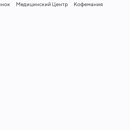
ынок
Медицинский Центр
Кофемания
 Подмосковье. Здесь можно
зажей. Прекрасная экология
отдыха на свежем воздухе. На
 круглосуточным супермаркетом,
нка, автомойка.