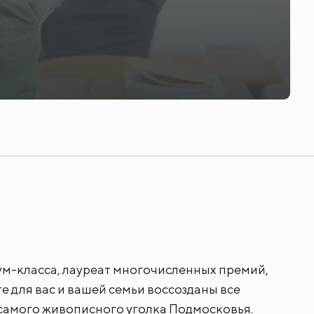
а развитая инфраструктура Новой Риги,
тофоров и пробок можно по Новорижском
 и учебных будней.
ум-класса, лауреат многочисленных премий,
 для вас и вашей семьи воссозданы все
самого живописного уголка Подмосковья.