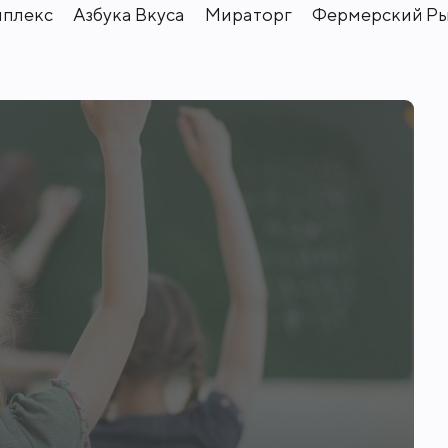
мплекс
Азбука Вкуса
Мираторг
Фермерский Р
- один из самых красивых в ближайшем
й жизнью в окружении живописных пей
ет на здоровье.
даны прогулочные зоны с местами для 
ны детские и спортивные площадки.
е: торговый комплекс "Алые паруса" с
стораны, салоны красоты, отделение ба