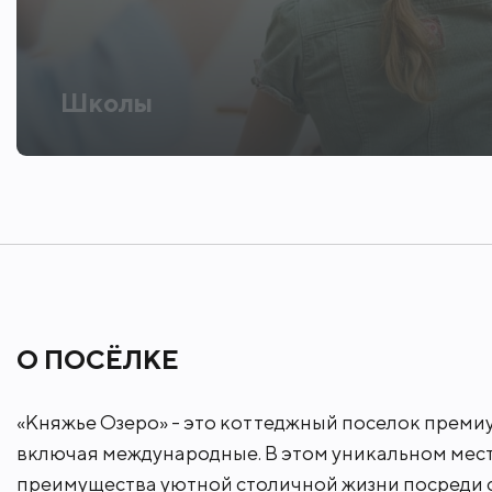
В непосредственной близости доступн
СПА, аптеки и многое другое.
Школы
Доехать до Москвы на машине без све
позволяет оставаться в ритме деловых
О ПОСЁЛКЕ
«Княжье Озеро» - это коттеджный поселок преми
включая международные. В этом уникальном месте
преимущества уютной столичной жизни посреди 