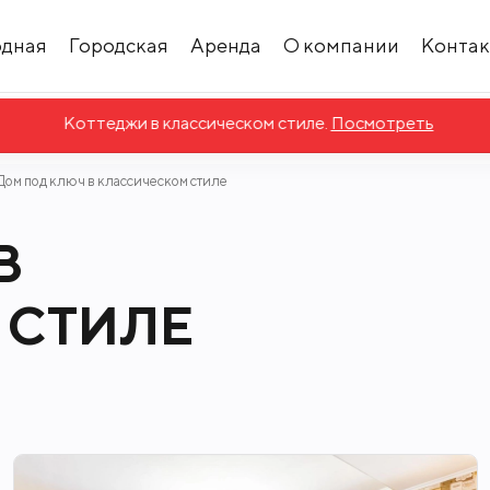
одная
Городская
Аренда
О компании
Конта
Коттеджи в классическом стиле.
Посмотреть
Дом под ключ в классическом стиле
В
 СТИЛЕ