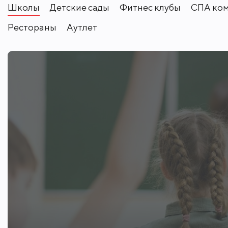
Школы
Детские сады
Фитнес клубы
СПА ко
кустарников.
Рестораны
Аутлет
Коттеджный посёлок "Княжье Озеро" 
наслаждаться размеренной, спокойно
Истринского района благотворно влия
На ухоженной территории посёлка соз
берегах живописного озера обустрое
В охраняемом КП есть всё необходимо
школа, медицинская клиника, кафе, ре