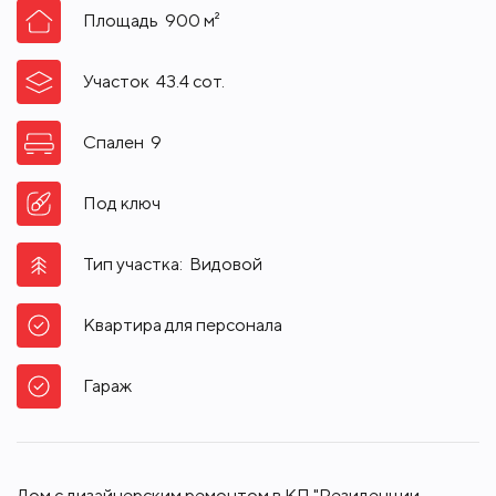
Площадь
900
м²
Участок
43.4
сот.
Спален
9
Под ключ
Тип участка:
Видовой
Квартира для персонала
Гараж
Дом с дизайнерским ремонтом в КП "Резиденции