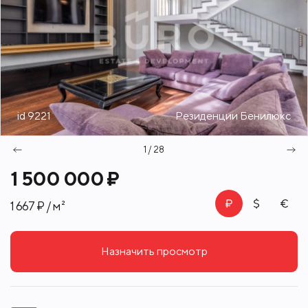
id 9221
Резиденции Бенилюкс
1 / 28
1 500 000 ₽
1 667 ₽ / м²
Назначить просмотр