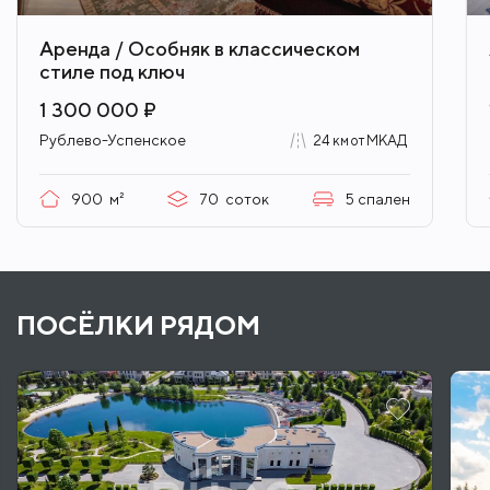
Аренда / Особняк в классическом
стиле под ключ
1 300 000 ₽
Рублево-Успенское
24 км от МКАД
900
м²
70
соток
5
спален
ПОСЁЛКИ РЯДОМ