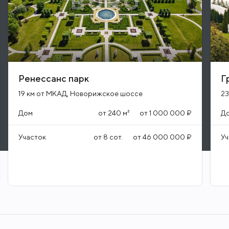
Ренессанс парк
Г
19 км от МКАД, Новорижское шоссе
23
Дом
от
240
м²
от
1 000 000 ₽
Д
Участок
от
8
сот.
от
46 000 000 ₽
Уч