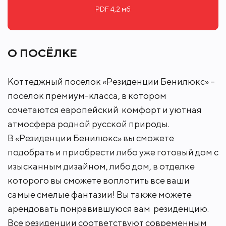
гардеробная, 4 спальни и 2 санузла.
PDF 4,2 мб
Великолепный особняк построен в стиле
известного архитектора Ф.Л. Райта по надежной
технологии и идеально подходит для постоянного
О ПОСЁЛКЕ
проживания в престижном, экологически чистом
Истринском районе Подмосковья. В доме
Коттеджный поселок «Резиденции Бенилюкс» –
выполнена превосходная отделка "под ключ" с
поселок премиум-класса, в котором
применением высококачественных материалов.
Дизайнерский интерьер укомплектован
сочетаются европейский комфорт и уютная
изысканной мебелью и предметами декора,
атмосфера родной русской природы.
подчеркивающими утонченный вкус истинных
В «Резиденции Бенилюкс» вы сможете
ценителей роскоши. Просторная гостиная со
вторым светом и красивой диванной группой
подобрать и приобрести либо уже готовый дом с
станет любимым местом для уютного семейного
изысканным дизайном, либо дом, в отделке
отдыха и душевных встреч с близкими.
которого вы сможете воплотить все ваши
самые смелые фантазии! Вы также можете
Из панорамных окон "в пол" открываются
вдохновляющие виды, создающие ощущение
арендовать понравившуюся вам резиденцию.
единения с природой. Огромная площадь
Все резиденции соответствуют современным