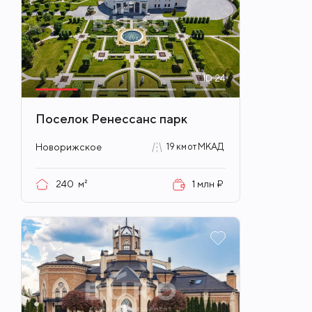
ID
24
Поселок Ренессанс парк
Новорижское
19 км от МКАД
240
м²
1 млн ₽