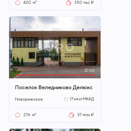
420
м²
350 тыс ₽
ID
66
Поселок Веледниково Делюкс
Новорижское
17 км от МКАД
276
м²
37 млн ₽