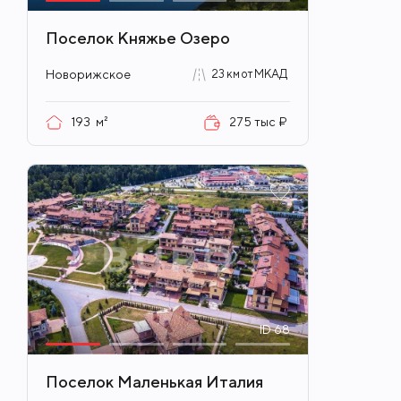
Поселок Княжье Озеро
Новорижское
23 км от МКАД
193
м²
275 тыс ₽
ID
68
Поселок Маленькая Италия