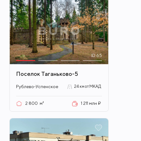
ID
65
Поселок Таганьково-5
Рублево-Успенское
24 км от МКАД
2 800
м²
1 211 млн ₽