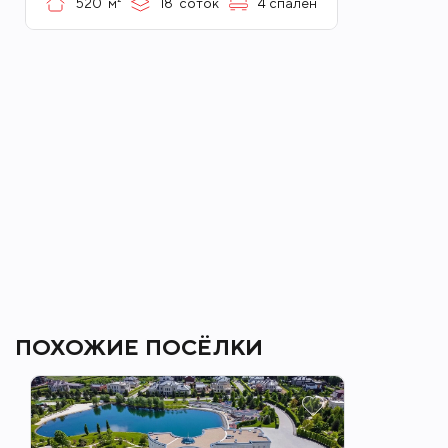
520
м²
18
соток
4
спален
ПОХОЖИЕ ПОСЁЛКИ