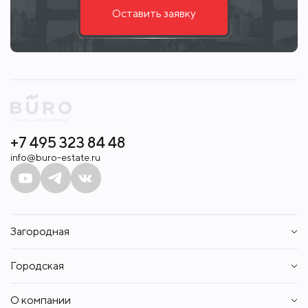
Оставить заявку
+7 495 323 84 48
info@buro-estate.ru
Загородная
Дома
Городская
Участки
Таунхаусы
Квартиры
Квартиры
О компании
Апартаменты
Аренда