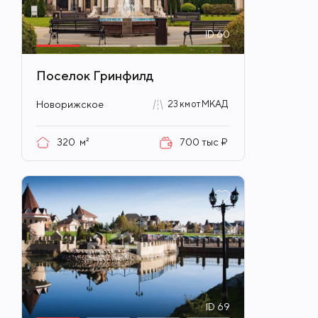
ID
60
Поселок Гринфилд
Новорижское
23 км от МКАД
320
м²
700 тыс ₽
ID
69