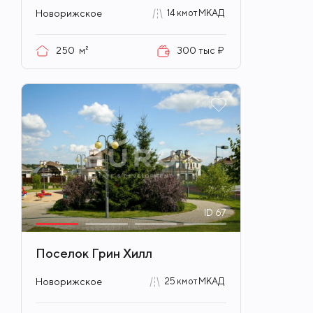
Новорижское
14 км от МКАД
250
м²
300 тыс ₽
ID
67
Поселок Грин Хилл
Новорижское
25 км от МКАД