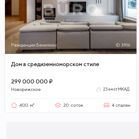
Резиденции Бенилюкс
ID 3916
Дом в средиземноморском стиле
299 000 000 ₽
Новорижское
23 км от МКАД
400
м²
20
соток
4
спален