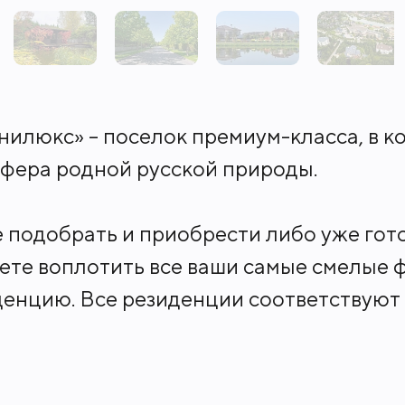
илюкс» – поселок премиум-класса, в к
фера родной русской природы.
 подобрать и приобрести либо уже гот
жете воплотить все ваши самые смелые 
денцию. Все резиденции соответствуют
люкс» – это один из лучших поселков 