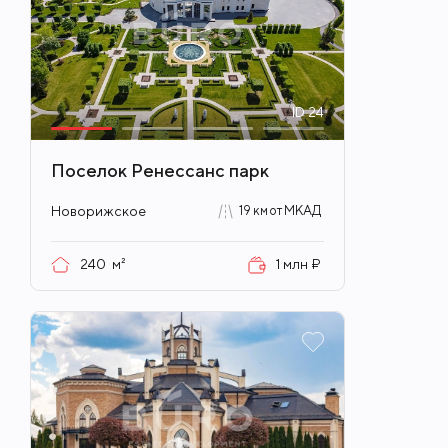
ID
24
Поселок Ренессанс парк
Новорижское
19 км от МКАД
240
м²
1 млн ₽