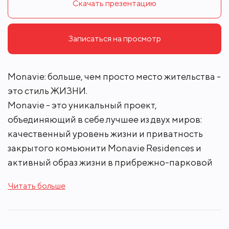
Скачать презентацию
Записаться на просмотр
Monavie: больше, чем просто место жительства -
это стиль ЖИЗНИ.
Monavie - это уникальный проект,
объединяющий в себе лучшее из двух миров:
качественный уровень жизни и приватность
закрытого комьюнити Monavie Residences и
активный образ жизни в прибрежно-парковой
зоне Monavie Rivers.
Читать больше
Monavie Residences & Rivers: всего 30 минут от
Москвы, в самом экологически чистом районе