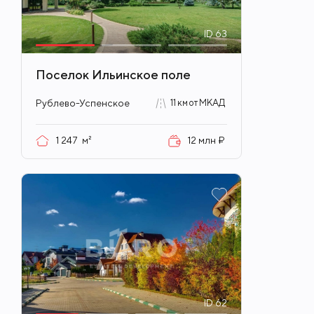
ID
63
Поселок Ильинское поле
Рублево-Успенское
11 км от МКАД
1 247
м²
12 млн ₽
ID
62