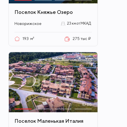
Поселок Княжье Озеро
Новорижское
23 км от МКАД
193
м²
275 тыс ₽
ID
68
Поселок Маленькая Италия