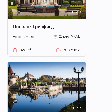
ID
60
Поселок Гринфилд
Новорижское
23 км от МКАД
320
м²
700 тыс ₽
ID
69