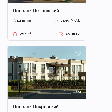
Поселок Петровский
Ильинское
15 км от МКАД
255
м²
46 млн ₽
ID
61
Поселок Покровский