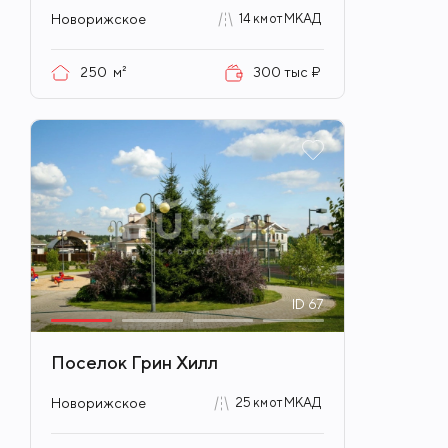
Новорижское
14 км от МКАД
250
м²
300 тыс ₽
ID
67
Поселок Грин Хилл
Новорижское
25 км от МКАД