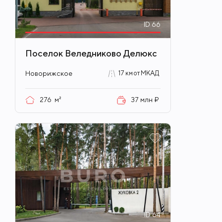
ID
66
Поселок Веледниково Делюкс
Новорижское
17 км от МКАД
276
м²
37 млн ₽
ID
64