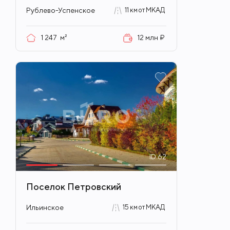
Рублево-Успенское
11 км от МКАД
1 247
м²
12 млн ₽
ID
62
Поселок Петровский
Ильинское
15 км от МКАД