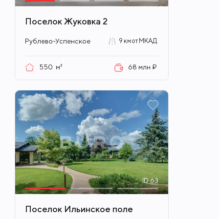
Поселок Жуковка 2
Рублево-Успенское
9 км от МКАД
550
м²
68 млн ₽
ID
63
Поселок Ильинское поле