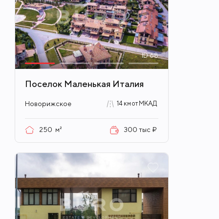
ID
68
Поселок Маленькая Италия
Новорижское
14 км от МКАД
250
м²
300 тыс ₽