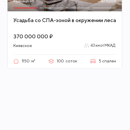
Кузнецово
ID 9209
Усадьба со СПА-зоной в окружении леса
370 000 000 ₽
Киевское
43 км от МКАД
1150
м²
100
соток
5
спален