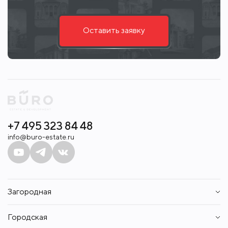
Оставить заявку
+7 495 323 84 48
info@buro-estate.ru
Загородная
Дома
Городская
Участки
Таунхаусы