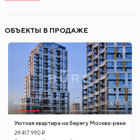
стиля Primavera. И все это в категории смарт-
премиум: комфортные условия без снижения
планки качества.
ОБЪЕКТЫ В ПРОДАЖЕ
В Primavera в своей квартире премиум-класса,
вы продолжаете свой насыщенный ритм
столицы, однако, получаете почти все
преимущества тех, кто живет за городом!
Квартиры - до 192 м2, с потолками до 6 м и углом
панорамного обзора 270.
Primavera
ID 4268
Уютная квартира на берегу Москва-реки
29 417 990 ₽