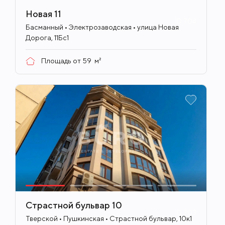
Новая 11
ID
704
Басманный • Электрозаводская • улица Новая
Дорога, 11Бс1
Площадь от
59
м²
Страстной бульвар 10
ID
703
Тверской • Пушкинская • Страстной бульвар, 10к1