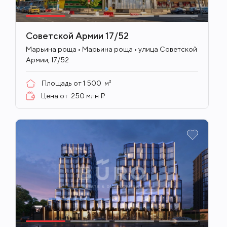
Советской Армии 17/52
ID
705
Марьина роща • Марьина роща • улица Советской
Армии, 17/52
Площадь от
1 500
м²
Цена от
250 млн ₽