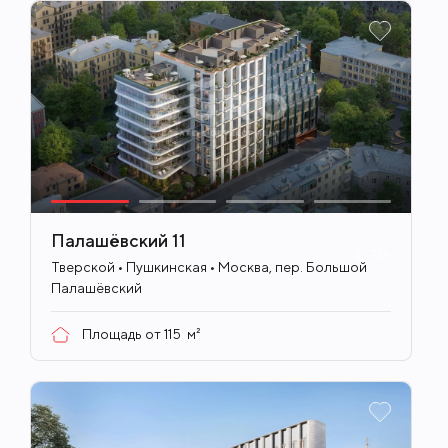
Палашёвский 11
ID
716
Тверской • Пушкинская • Москва, пер. Большой
Палашёвский
Площадь от
115
м²