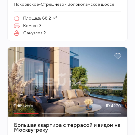
Покровское-Стрешнево • Волоколамское шоссе
Площадь
88,2
м²
Комнат
3
Санузлов
2
Primavera
ID 4270
Большая квартира с террасой и видом на
Москву-реку