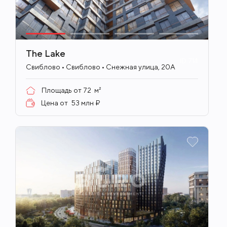
The Lake
ID
714
Свиблово • Свиблово • Снежная улица, 20А
Площадь от
72
м²
Цена от
53 млн ₽