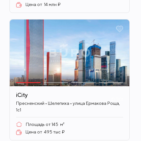
Цена от
14 млн ₽
iCity
ID
701
Пресненский • Шелепиха • улица Ермакова Роща,
1с1
Площадь от
145
м²
Цена от
495 тыс ₽