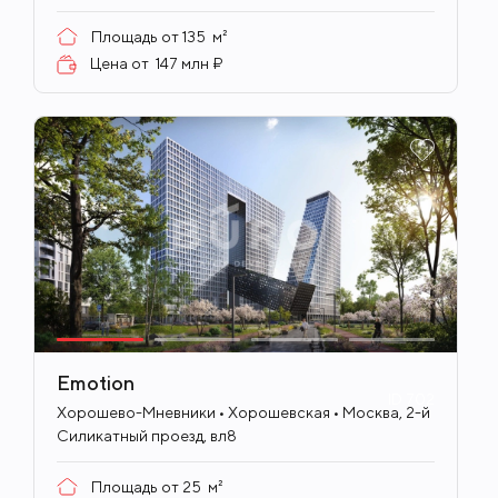
Площадь от
135
м²
Цена от
147 млн ₽
Emotion
ID
702
Хорошево-Мневники • Хорошевская • Москва, 2-й
Силикатный проезд, вл8
Площадь от
25
м²