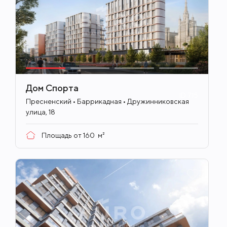
Дом Спорта
ID
715
Пресненский • Баррикадная • Дружинниковская
улица, 18
Площадь от
160
м²