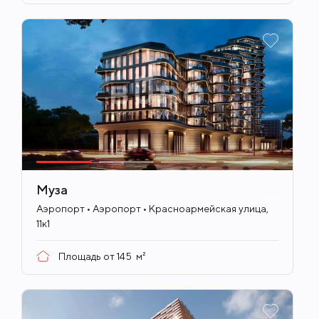
Муза
ID
709
Аэропорт • Аэропорт • Красноармейская улица,
11к1
Площадь от
145
м²