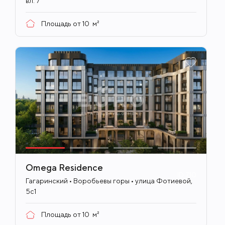
вл. 7
Площадь от
10
м²
Omega Residence
ID
710
Гагаринский • Воробьевы горы • улица Фотиевой,
5с1
Площадь от
10
м²