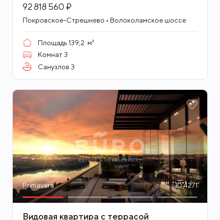
92 818 560 ₽
Покровское-Стрешнево • Волоколамское шоссе
Площадь
139,2
м²
Комнат
3
Санузлов
3
Primavera
ID 4271
Видовая квартира с террасой