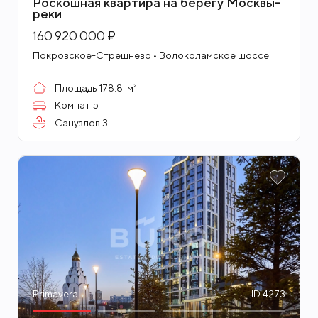
Роскошная квартира на берегу Москвы-
реки
160 920 000 ₽
Покровское-Стрешнево • Волоколамское шоссе
Площадь
178.8
м²
Комнат
5
Санузлов
3
Primavera
ID 4273