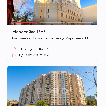
Маросейка 13с3
ID
706
Басманный • Китай-город • улица Маросейка, 13с3
Площадь от
147
м²
Цена от
290 тыс ₽