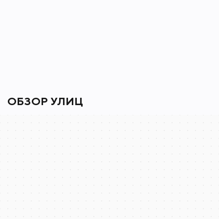
ОБЗОР УЛИЦ
Сочи
Яндекс Карты — транспорт, навигация, поиск мест