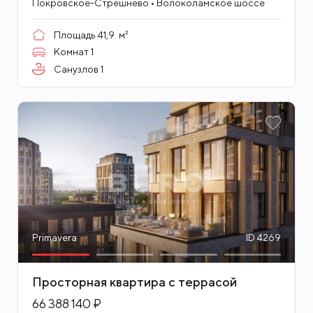
Покровское-Стрешнево • Волоколамское шоссе
Площадь
41,9
м²
Комнат
1
Санузлов
1
Primavera
ID 4269
Просторная квартира с террасой
66 388 140 ₽