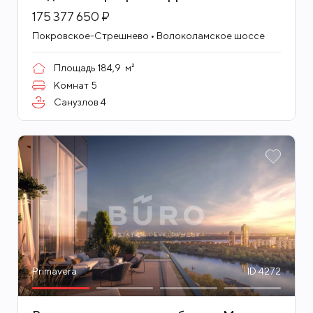
175 377 650 ₽
Покровское-Стрешнево • Волоколамское шоссе
Площадь
184,9
м²
Комнат
5
Санузлов
4
Primavera
ID 4272