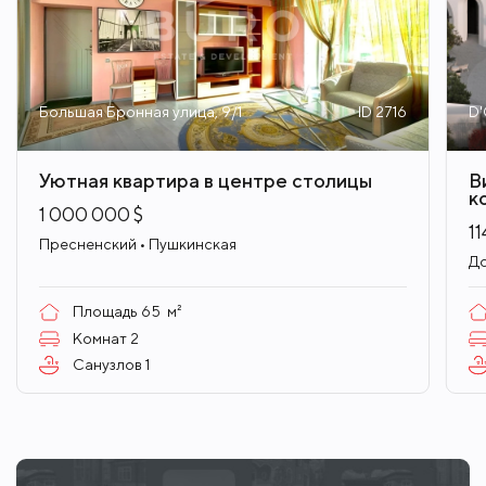
Большая Бронная улица, 9/1
ID 2716
D'
Уютная квартира в центре столицы
В
к
1 000 000 $
11
Пресненский • Пушкинская
До
Площадь
65
м²
Комнат
2
Санузлов
1