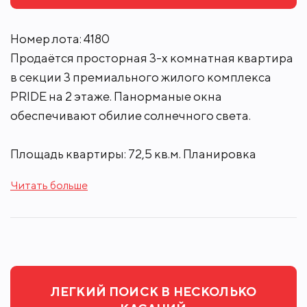
Номер лота: 4180
Продаётся просторная 3-х комнатная квартира
в секции 3 премиального жилого комплекса
PRIDE на 2 этаже. Панорманые окна
обеспечивают обилие солнечного света.
Площадь квартиры: 72,5 кв.м. Планировка
включает кухню, гостиную, две спальни, два
Читать больше
санузла и гардеробную.
Новый жилой квартал PRIDE – это дома
комфортной высотности от 7 до 22 этажей,
приватные благоустроенные дворы,
прогулочный променад с площадками для
ЛЕГКИЙ ПОИСК В НЕСКОЛЬКО