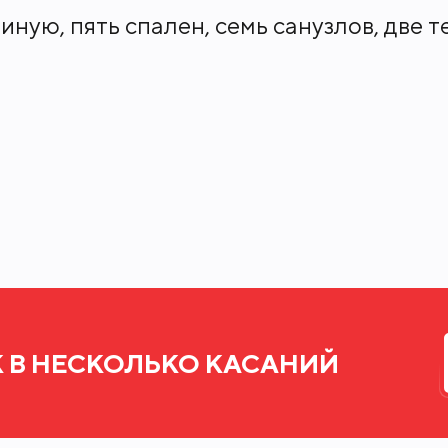
ную, пять спален, семь санузлов, две 
кционного уровня, среди которых семь 
ы, а также роскошный пентхаус площадь
ой, откуда весь центр столицы виден к
 75% лотов будут открываться живописные
только в малом числе квартир, но и в 
а в кругу друзей можно будет зайти в в
 В бизнес-гостиной — комфортно провест
 В НЕСКОЛЬКО КАСАНИЙ
-клуб с современными тренажерами и 