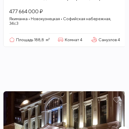
477 664 000 ₽
Якиманка • Новокузнецкая • Софийская набережная,
34с3
Площадь
188,8
м²
Комнат
4
Санузлов
4