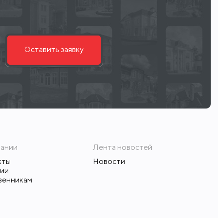
Оставить заявку
пании
Лента новостей
кты
Новости
сии
венникам