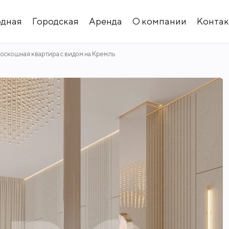
одная
Городская
Аренда
О компании
Конта
оскошная квартира с видом на Кремль