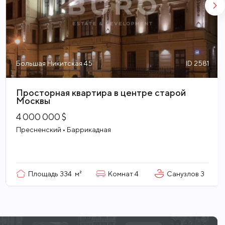
Большая Никитская 45
ID 2581
Просторная квартира в центре старой
Москвы
4 000 000 $
Пресненский • Баррикадная
Площадь
334
м²
Комнат
4
Санузлов
3