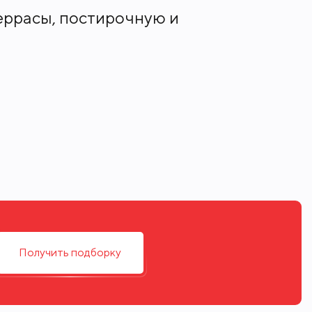
террасы, постирочную и
особенных лотов: четыре
ю 1182 кв. м с собственным
ак на ладони. Площадь квартир
 виды на Москву-реку.
приватной инфраструктуре
инный зал или устроить закрытый
и встречу, а детей на это время
Получить подборку
другим необходимым