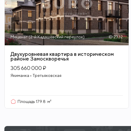
Меценат (2-й Кадашёвский переулок)
ID 2332
Двухуровневая квартира в историческом
районе Замоскворечья
305 660 000 ₽
Якиманка • Третьяковская
Площадь
179.8
м²