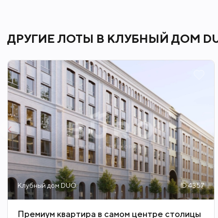
оборудованием для эффективных трен
спа-комплексе DUО.
ДРУГИЕ ЛОТЫ В КЛУБНЫЙ ДОМ D
Рядом расположены знаковые места г
Христа Спасителя, ГЭС-2, парк искус
позволит резидентам наслаждаться п
жизни.
Клубный дом DUO
ID 4357
Премиум квартира в самом центре столицы