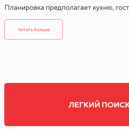
Планировка предполагает кухню, гости
гардеробную.
Читать больше
Всего в DUO будет 51 квартира колле
пентхауса, две двухуровневые квартир
лифтом, камином, бассейном и террас
варьируется от 48 до 1182 кв. м, а из
Клубный формат Duo раскрывается не 
высокого класса. Для душевного вечер
сеанс в кинозале с мягкими диванами.
ЛЕГКИЙ ПОИСК
оставить в уютной детской комнате.
В доме также будет работать фитнес