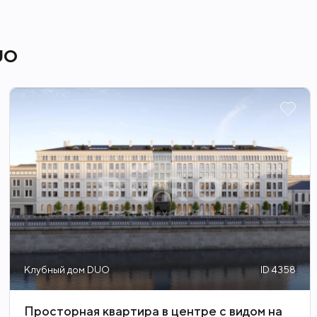
ировок, а расслабиться после насыщен
UO
орода: Московский Кремль, Александров
ств «Музеон» и Третьяковская галерея. 
реимуществами приватной атмосферы, о
Клубный дом DUO
ID 4358
Просторная квартира в центре с видом на