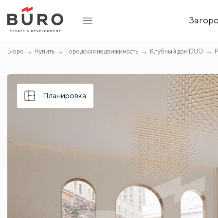
Загор
Бюро
Купить
Городская недвижимость
Клубный дом DUO
Р
Планировка