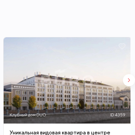
ного дня можно в собственном
ский сад, Репинский сквер, Храм
Такая исключительная локация
ставаясь в эпицентре городской
Клубный дом DUO
ID 4359
Уникальная видовая квартира в центре