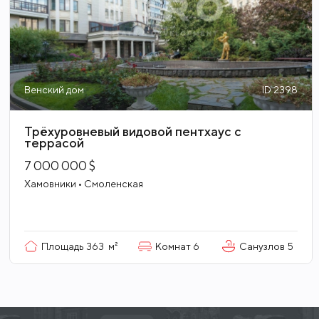
Венский дом
ID 2398
Трёхуровневый видовой пентхаус с
террасой
7 000 000 $
Хамовники • Смоленская
Площадь
363
м²
Комнат
6
Санузлов
5