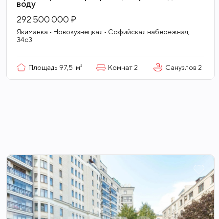
воду
292 500 000 ₽
Якиманка • Новокузнецкая • Софийская набережная,
34с3
Площадь
97,5
м²
Комнат
2
Санузлов
2