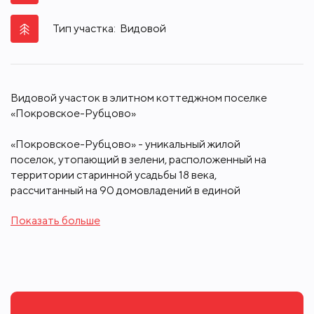
Тип участка:
Видовой
Видовой участок в элитном коттеджном поселке
«Покровское-Рубцово»
«Покровское-Рубцово» - уникальный жилой
поселок, утопающий в зелени, расположенный на
территории старинной усадьбы 18 века,
рассчитанный на 90 домовладений в единой
архитектурной концепции. Это место для тех, кто
Показать больше
ценит приватность, природную эстетику и
высокий уровень загородной жизни.
В поселке особая инфраструктура – усадебный
парк с липовой аллеей и рукотворным прудом,
теннисный корт, детская площадка. В 10-ти
минутах ходьбы от «Покровского-Рубцово»