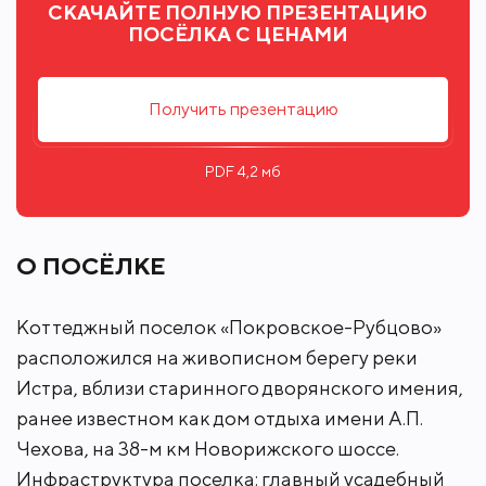
СКАЧАЙТЕ ПОЛНУЮ ПРЕЗЕНТАЦИЮ
расположен 5-звездочный отель AMAKS «Новая
ПОСЁЛКА С ЦЕНАМИ
Истра» с расширенной премиум-инфраструктурой:
физкультурно-оздоровительным комплексом,
ресторанами, кафе и барами, спа-комплексами и
Получить презентацию
косметологическими услугами, детскими
площадками и развлечениями.
PDF 4,2 мб
О ПОСЁЛКЕ
Коттеджный поселок «Покровское-Рубцово»
расположился на живописном берегу реки
Истра, вблизи старинного дворянского имения,
ранее известном как дом отдыха имени А.П.
Чехова, на 38-м км Новорижского шоссе.
Инфраструктура поселка: главный усадебный