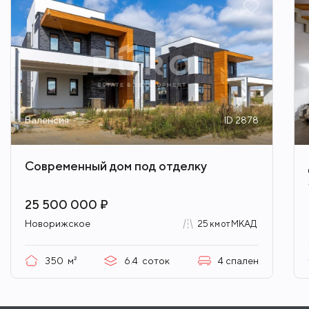
Валенсия
ID 2878
Современный дом под отделку
25 500 000 ₽
Новорижское
25 км от МКАД
350
м²
6.4
соток
4
спален