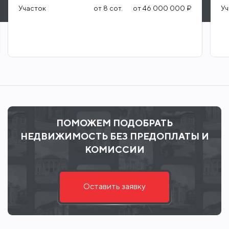
Участок
от
8
сот.
от
46 000 000 ₽
Уч
ПОМОЖЕМ ПОДОБРАТЬ
НЕДВИЖИМОСТЬ БЕЗ ПРЕДОПЛАТЫ И
КОМИССИИ
Оставить заявку