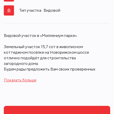
Тип участка:
Видовой
Видовой участок в «Миллениум парке»
Земельный участок 15,7 сот в живописном
коттеджном посёлке на Новорижском шоссе
отлично подойдёт для строительства
загородного дома.
Будем рады предложить Вам своих проверенных
партнеров по строительству, ремонту и
Показать больше
ландшафтному дизайну.
«Миллениум парк» славится своей великолепной
системой водных каналов, озёрами и бульварами,
5-ю тематическими парками и собственным
архитектурным стилем, что создаёт атмосферу
«Подмосковной Италии».