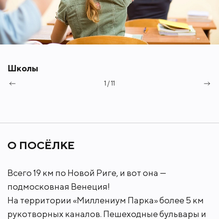
решил построить собственный загородный дом и
жить на природе в экологически чистом районе
Подмосковья.
Школы
1 / 11
О ПОСЁЛКЕ
Всего 19 км по Новой Риге, и вот она —
подмосковная Венеция!
На территории «Миллениум Парка» более 5 км
рукотворных каналов. Пешеходные бульвары и