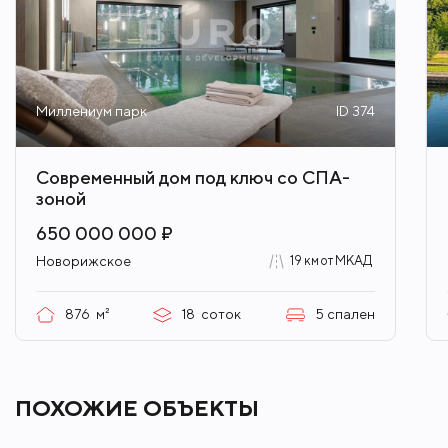
Миллениум парк
ID 374
Современный дом под ключ со СПА-
зоной
650 000 000 ₽
Новорижское
19 км от МКАД
876
м²
18
соток
5
спален
ПОХОЖИЕ ОБЪЕКТЫ