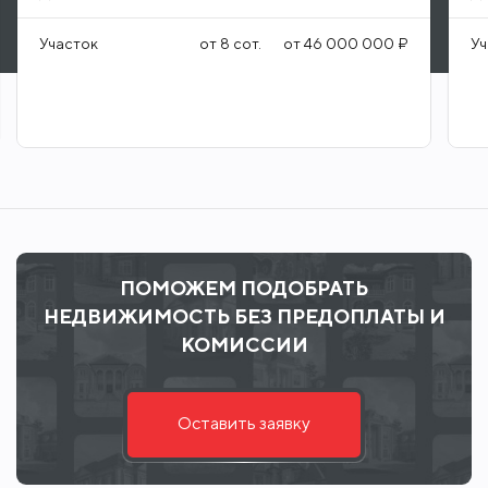
Участок
от
8
сот.
от
46 000 000 ₽
Уч
ПОМОЖЕМ ПОДОБРАТЬ
НЕДВИЖИМОСТЬ БЕЗ ПРЕДОПЛАТЫ И
КОМИССИИ
Оставить заявку