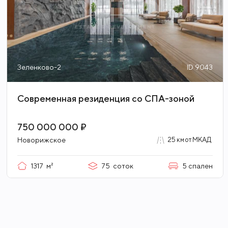
Зеленково-2
ID 9043
Современная резиденция со СПА-зоной
750 000 000 ₽
Новорижское
25 км от МКАД
1317
м²
75
соток
5
спален