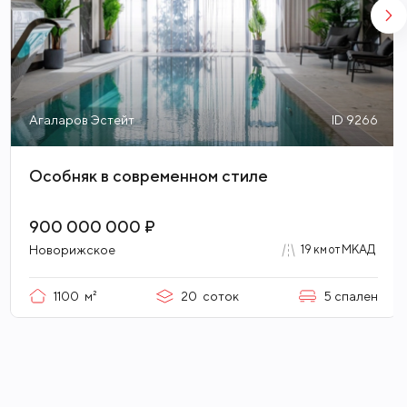
Агаларов Эстейт
ID 9266
Особняк в современном стиле
900 000 000 ₽
Новорижское
19 км от МКАД
1100
м²
20
соток
5
спален