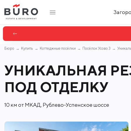
Загор
джи в классическом стиле.
Посмотреть
Бюро
Купить
Коттеджные посёлки
Посёлок Усово 3
Уникаль
УНИКАЛЬНАЯ Р
ПОД ОТДЕЛКУ
10 км от МКАД, Рублево-Успенское шоссе