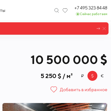
+7 495 323 84 48
кты
Сейчас работаем
Коттеджи в англ
10 500 000 $
5 250 $ / м²
Добавить в избранное