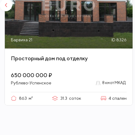
Барвиха 21
ID 8326
Просторный дом под отделку
650 000 000 ₽
Рублево-Успенское
8 км от МКАД
863
м²
31.3
соток
4
спален