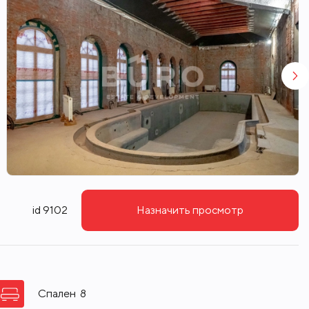
id 9102
Назначить просмотр
Спален
8