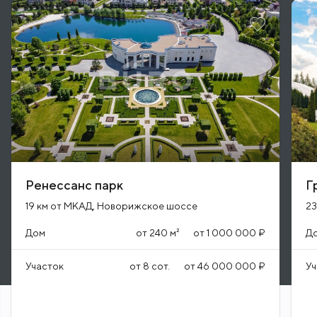
Ренессанс парк
Г
19 км от МКАД, Новорижское шоссе
23
Дом
от
240
м²
от
1 000 000 ₽
Д
Участок
от
8
сот.
от
46 000 000 ₽
Уч