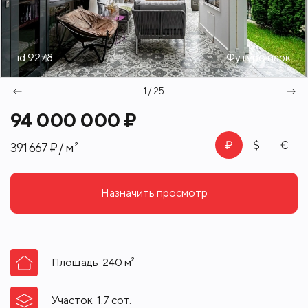
id 9278
Футуро парк
1 / 25
94 000 000 ₽
391 667 ₽ / м²
Назначить просмотр
Площадь
240
м²