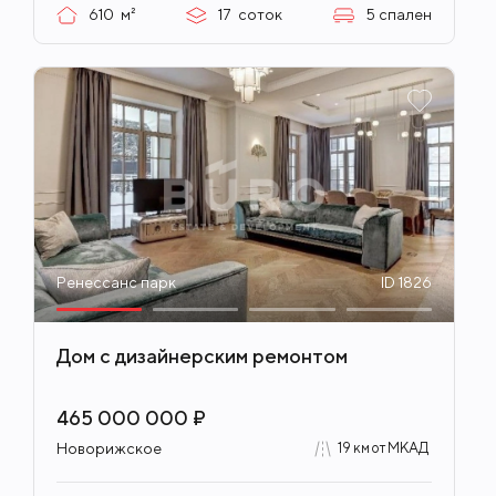
610
м²
17
соток
5
спален
Ренессанс парк
ID 1826
Дом с дизайнерским ремонтом
465 000 000 ₽
Новорижское
19 км от МКАД