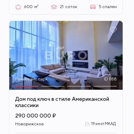
600
м²
21
соток
5
спален
Ренессанс парк
ID 1188
Дом под ключ в стиле Американской
классики
290 000 000 ₽
Новорижское
19 км от МКАД