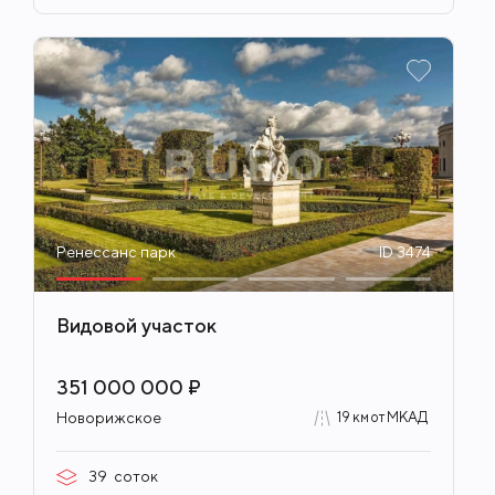
Ренессанс парк
ID 3474
Видовой участок
351 000 000 ₽
Новорижское
19 км от МКАД
39
соток