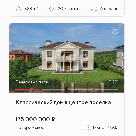
838
м²
20.7
соток
6
спален
Ренессанс парк
ID 721
Классический дом в центре поселка
175 000 000 ₽
Новорижское
19 км от МКАД