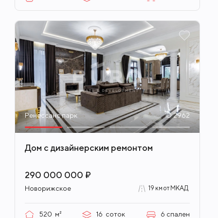
Ренессанс парк
ID 2962
Дом с дизайнерским ремонтом
290 000 000 ₽
Новорижское
19 км от МКАД
520
м²
16
соток
6
спален