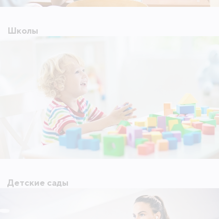
Рядом с «Ренессанс Парком» находятся: школы и
детские сады, гимназии, «KTG English club». Детский
Школы
клуб «Робин Гуд», в котором преподают
профессиональные педагоги, хореографы и
спортивные тренеры. Также доступны: рестораны,
аутлет, спортивно-развлекательный центр,
магазин «Азбука Вкуса», фитнес-центры «Crocus
Fitness» и «World Class».
Детские сады