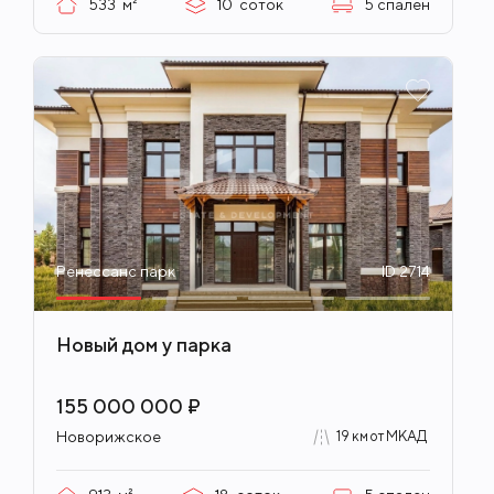
533
м²
10
соток
5
спален
Ренессанс парк
ID 2714
Новый дом у парка
155 000 000 ₽
Новорижское
19 км от МКАД