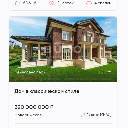
606
м²
21
соток
4
спален
Ренессанс парк
ID 2095
Дом в классическом стиле
320 000 000 ₽
Новорижское
19 км от МКАД