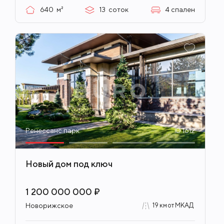
640
м²
13
соток
4
спален
Ренессанс парк
ID 1612
Новый дом под ключ
1 200 000 000 ₽
Новорижское
19 км от МКАД