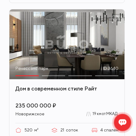
Ренессанс парк
ID 3640
Дом в современном стиле Райт
235 000 000 ₽
Новорижское
19 км от МКАД
520
м²
21
соток
4
спален