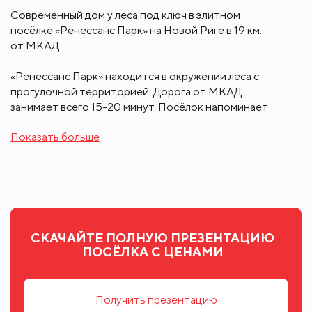
Современный дом у леса под ключ в элитном
посёлке «Ренессанс Парк» на Новой Риге в 19 км.
от МКАД.
«Ренессанс Парк» находится в окружении леса с
прогулочной территорией. Дорога от МКАД
занимает всего 15-20 минут. Посёлок напоминает
роскошный европейский пригород благодаря
Показать больше
цветочным садам, фонтанам, скульптурным
композициям и целому парковому ансамблю. На
территории коттеджного комплекса есть
собственное озеро с пляжем для купания.
Особняк в стиле хай-тек, общей площадью 1300
кв.м., с готовой премиальной отделкой и мебелью
СКАЧАЙТЕ ПОЛНУЮ ПРЕЗЕНТАЦИЮ
под ключ, расположен на большом участке 88,6
ПОСЁЛКА С ЦЕНАМИ
соток рядом с лесом.
Проект создан известным итальянским
архитектором и продуман до мельчайших деталей,
Получить презентацию
чтобы дом был максимально комфортным и