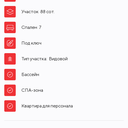
Участок
88
сот.
Спален
7
Под ключ
Тип участка:
Видовой
Бассейн
СПА-зона
Квартира для персонала