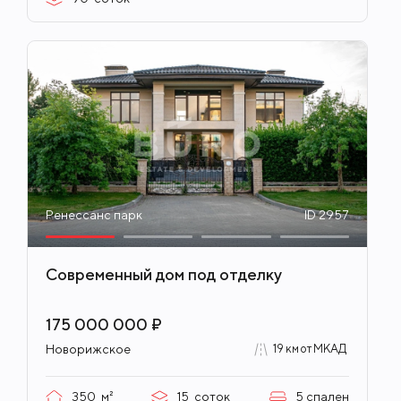
Ренессанс парк
ID 2957
Современный дом под отделку
175 000 000 ₽
Новорижское
19 км от МКАД
350
м²
15
соток
5
спален