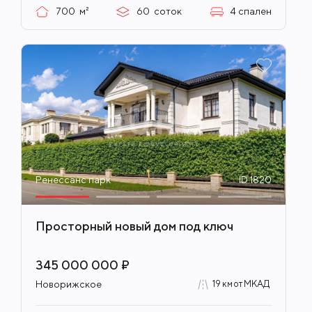
700
м²
60
соток
4
спален
Ренессанс парк
ID 1820
Просторный новый дом под ключ
345 000 000 ₽
Новорижское
19 км от МКАД