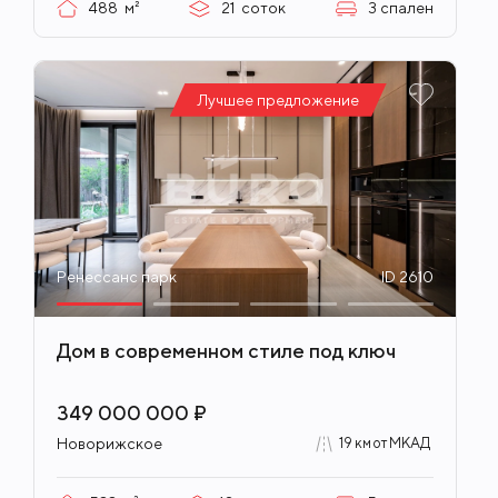
488
м²
21
соток
3
спален
Лучшее предложение
Ренессанс парк
ID 2610
Дом в современном стиле под ключ
349 000 000 ₽
Новорижское
19 км от МКАД