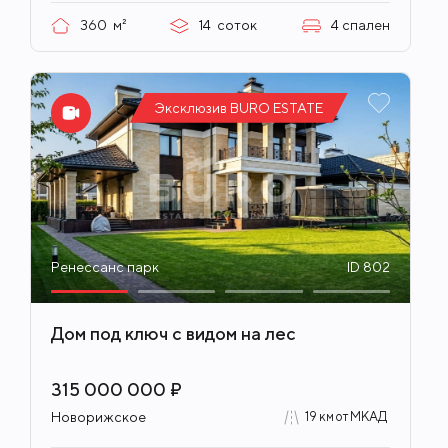
360
м²
14
соток
4
спален
Эксклюзив BURO ESTATE
Ренессанс парк
ID 802
Дом под ключ с видом на лес
315 000 000 ₽
Новорижское
19 км от МКАД