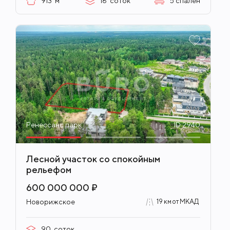
913
м²
18
соток
5
спален
Ренессанс парк
ID 2940
Лесной участок со спокойным
рельефом
600 000 000 ₽
Новорижское
19 км от МКАД
90
соток