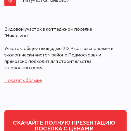
Участок
212.9
сот.
Тип участка:
Видовой
Видовой участок в коттеджном поселке
"Николино"
Участок, общей площадью 212,9 сот, расположен в
экологически чистом районе Подмосковья и
прекрасно подходит для строительства
загородного дома.
Показать больше
Будем рады предложить Вам услуги наших
надёжных партнеров, которые помогут со
строительством, ремонтом и ландшафтным
дизайном.