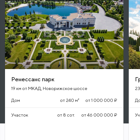
ПОСЁЛКИ РЯДОМ
Ренессанс парк
Г
19 км от МКАД, Новорижское шоссе
23
Дом
от
240
м²
от
1 000 000 ₽
Д
Участок
от
8
сот.
от
46 000 000 ₽
Уч