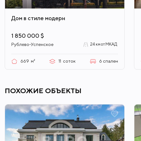
Николино
ID 1614
Дом в стиле модерн
1 850 000 $
Рублево-Успенское
24 км от МКАД
669
м²
11
соток
6
спален
ПОХОЖИЕ ОБЪЕКТЫ