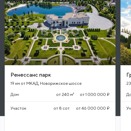
Ренессанс парк
Г
19 км от МКАД, Новорижское шоссе
23
Дом
от
240
м²
от
1 000 000 ₽
Д
Участок
от
8
сот.
от
46 000 000 ₽
Уч