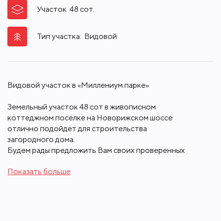
Участок
48
сот.
Тип участка:
Видовой
Видовой участок в «Миллениум парке»
Земельный участок 48 сот в живописном
коттеджном посёлке на Новорижском шоссе
отлично подойдёт для строительства
загородного дома.
Будем рады предложить Вам своих проверенных
партнеров по строительству, ремонту и
Показать больше
ландшафтному дизайну.
«Миллениум парк» славится своей великолепной
системой водных каналов, озёрами и бульварами,
5-ю тематическими парками и собственным