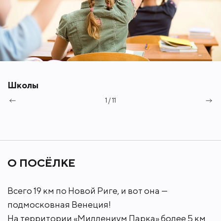
Это одно из лучших предложений для тех, кто
решил построить собственный загородный дом и
жить на природе в экологически чистом районе
Подмосковья.
Школы
1 / 11
О ПОСЁЛКЕ
Всего 19 км по Новой Риге, и вот она —
подмосковная Венеция!
На территории «Миллениум Парка» более 5 км