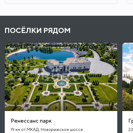
ПОСЁЛКИ РЯДОМ
Ренессанс парк
Г
19 км от МКАД, Новорижское шоссе
23