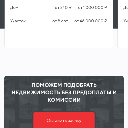
Дом
от
240
м²
от
1 000 000 ₽
Д
Участок
от
8
сот.
от
46 000 000 ₽
Уч
ПОМОЖЕМ ПОДОБРАТЬ
НЕДВИЖИМОСТЬ БЕЗ ПРЕДОПЛАТЫ И
КОМИССИИ
Оставить заявку