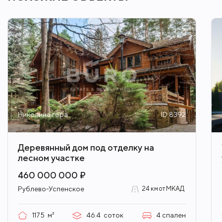
Николина гора
ID 8392
Деревянный дом под отделку на
лесном участке
460 000 000 ₽
Рублево-Успенское
24 км от МКАД
1175
м²
46.4
соток
4
спален