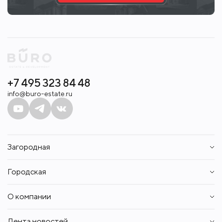
+7 495 323 84 48
info@buro-estate.ru
Загородная
Дома
Городская
Участки
Таунхаусы
Квартиры
Квартиры
О компании
Апартаменты
Аренда
Пентхаусы
Контакты
Аренда
Лента новостей
Вакансии