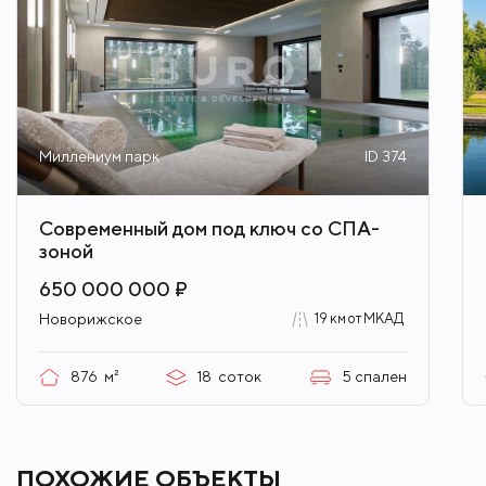
Миллениум парк
ID 374
Современный дом под ключ со СПА-
зоной
650 000 000 ₽
Новорижское
19 км от МКАД
876
м²
18
соток
5
спален
ПОХОЖИЕ ОБЪЕКТЫ