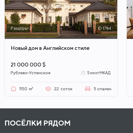
Раздоры-2
ID 1784
Новый дом в Английском стиле
21 000 000 $
Рублево-Успенское
5 км от МКАД
1150
м²
22
соток
5
спален
ПОСЁЛКИ РЯДОМ