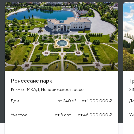
Ренессанс парк
Г
19 км от МКАД, Новорижское шоссе
23
Дом
от
240
м²
от
1 000 000 ₽
Д
Участок
от
8
сот.
от
46 000 000 ₽
Уч