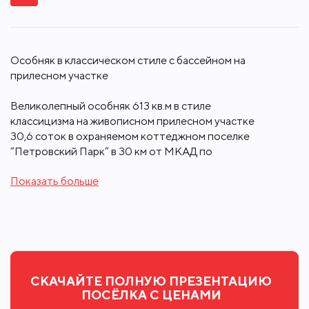
Особняк в классическом стиле с бассейном на
прилесном участке
Великолепный особняк 613 кв.м в стиле
классицизма на живописном прилесном участке
30,6 соток в охраняемом коттеджном поселке
“Петровский Парк” в 30 км от МКАД по
Новорижскому шоссе.
Показать больше
Из окон открывается потрясающий вид на
взрослые хвойники, есть собственная калитка в
лесной массив. Это прекрасный дом для
постоянной жизни и отдыха в окружении природы
и тишины.
СКАЧАЙТЕ ПОЛНУЮ ПРЕЗЕНТАЦИЮ
Состав домовладения: основной дом (519 кв.м),
ПОСЁЛКА С ЦЕНАМИ
гараж (94,6) на 2 м/м с помещением для персонала,