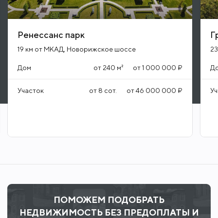
Ренессанс парк
Г
19 км от МКАД, Новорижское шоссе
23
Дом
от
240
м²
от
1 000 000 ₽
Д
Участок
от
8
сот.
от
46 000 000 ₽
Уч
ПОМОЖЕМ ПОДОБРАТЬ
НЕДВИЖИМОСТЬ БЕЗ ПРЕДОПЛАТЫ И