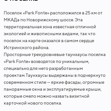
Новый премиальный таунхаус построен в
современном стиле по надежной технологии в
Поселок «Park Fonte» расположился в 25 км от
престижном, экологически чистом Истринском
МКАДа по Новорижскому шоссе. Эта
районе Подмосковья. Выполнена превосходная
отделка с применением исключительно
территориальная зона известная отличной
натуральных экологичных материалов:
экологией и живописными видами, так что
натурального прочного камня травертин и
поселок на карте оказался в самом сердце
натурального дуба. Для пола использовалась
инженерная доска из дуба "Finex" с укладкой
Истринского района.
"елочкой". Все столярные изделия - из
Просторные трехуровневые таунхаусы поселка
натурального шпона дуба. Стеновые панели и
«Park Fonte» возводятся по уникальным,
встроенные системы хранения выполнены из
специально для него разработанным
шпона дуба. Все столешницы в санузлах, стеновая
панель в мастер-санузле, откосы стеклянных
проектам.Таунхаусы выдержаны в подчеркнуто
дверей, столешница в постирочной и камин
современном стиле — яркие фасады, огромные
изготовлены из прочного травертина "Narciss VC".
панорамные окна и эксплуатируемые крыши,
Обилие натурального дерева в убранстве создает
которые смело можно назвать визитной
особую атмосферу уюта загородного дома.
Современный интерьер укомплектован стильной
карточкой нового поселка.
мебелью. Гостиная с камином "Airtone" из