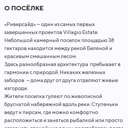
На третьем этаже: семейная гостиная, 2 спальни и
2 санузла.
О ПОСЁЛКЕ
Шикарный дом построен по индивидуальному
«Риверсайд» — один из самых первых
проекту известного архитектора и идеально
завершенных проектов Villagio Estate.
подходит для постоянного проживания в
престижном, экологически чистом Истринском
Небольшой камерный поселок площадью 38
районе Подмосковья. Фасад оформлен в
гектаров находится между рекой Беляной и
классическом стиле и украшен современными
красивым смешанным лесом.
элементами из белого камня. На крыше уложена
стильная черная черепица. Выразительные формы
Здесь разнообразная архитектура пребывает в
окон и дверей придают дому оригинальный,
гармонии с природой. Никаких железных
элегантный архитектурный облик. В доме
заборов — дома друг от друга отделяют живые
выполнена превосходная отделка с применением
изгороди.
высококачественных натуральных материалов:
дерево, камень, керамика, стекло.
Жители поселка гуляют по живописной
Неоклассический интерьер укомплектован
брусчатой набережной вдоль реки. Ступеньки
удобной, стильной мебелью и предметами декора.
ведут к пирсам, где можно комфортно
расположиться и заняться рыбалкой или просто
Уютная гостиная с камином станет любимым
местом для встречи гостей и душевного отдыха в