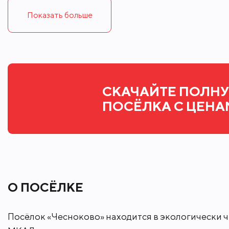
высокими потолками, все спальни со 
персонала.
Показать больше
Коммуникации
Газ: магистральный.
Электричество: 15 кВт.
Вода: скважина.
СКАЧАЙТЕ ПОЛН
Канализация: септик
ПОСЁЛКА С ЦЕНА
Участок правильной формы, огорожен.
участка всегда солнечная. Также при 
приятно находится в летнее время. На
О ПОСЁЛКЕ
освещение.