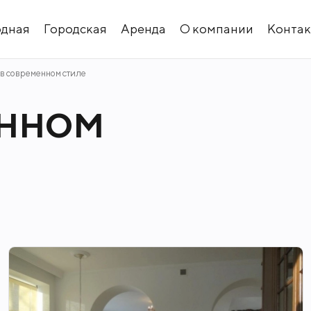
одная
Городская
Аренда
О компании
Конта
Лучшие предложения месяца.
Посмотреть
 в современном стиле
ЕННОМ