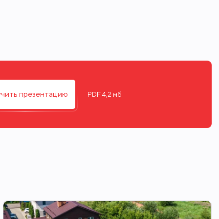
ь сауна, гараж с квартирой для
чить презентацию
PDF 4,2 мб
таким образом, что основная часть
сных деревьев, здесь особенно
ки, сделан дренаж, разведено