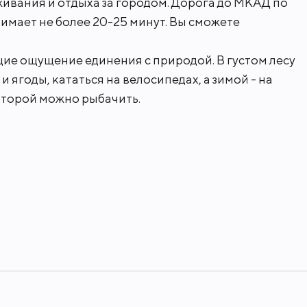
истом Истринском районе Подмосковья в 19 км от
ивания и отдыха за городом. Дорога до МКАД по
тнес-клуб с бассейном, теннисная акаде
мает не более 20-25 минут. Вы сможете
р. Рядом лес и река. В 5-10 минутах ез
, магазины, рестораны и многое другое
е ощущение единения с природой. В густом лесу
азвлекательные центры Ригамолл и Па
 ягоды, кататься на велосипедах, а зимой - на
которой можно рыбачить.