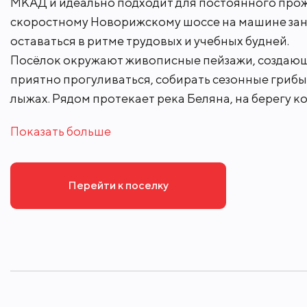
Посёлок «Чесноково» находится в экологически ч
МКАД и идеально подходит для постоянного прож
В пешей доступности супермаркет, фи
скоростному Новорижскому шоссе на машине зани
детский сад, ветеринарная клиника и д
оставаться в ритме трудовых и учебных будней.
инфраструктура: детские сады, школы
Посёлок окружают живописные пейзажи, создающи
пользуются популярностью торгово-р
приятно прогуливаться, собирать сезонные грибы и
лыжах. Рядом протекает река Беляна, на берегу 
Глобус, Твой дом и Карусель.
Показать больше
Перейти к поселку