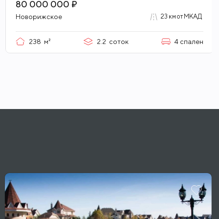
Таунхаус с дизайнерским ремонтом
80 000 000 ₽
Новорижское
23 км от МКАД
238
м²
2.2
соток
4
спален