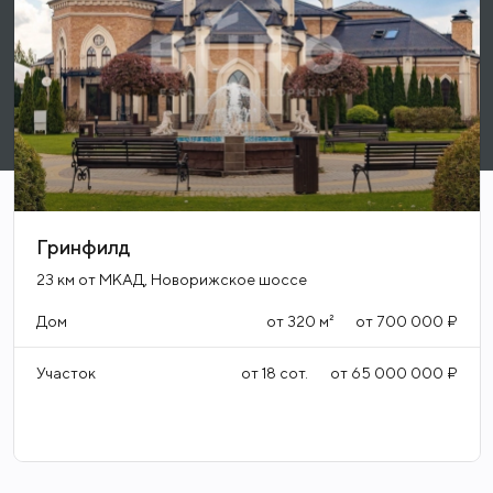
Гринфилд
23 км от МКАД, Новорижское шоссе
Дом
от
320
м²
от
700 000 ₽
Участок
от
18
сот.
от
65 000 000 ₽