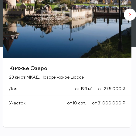
Княжье Озеро
23 км от МКАД, Новорижское шоссе
Дом
от
193
м²
от
275 000 ₽
Участок
от
10
сот.
от
31 000 000 ₽