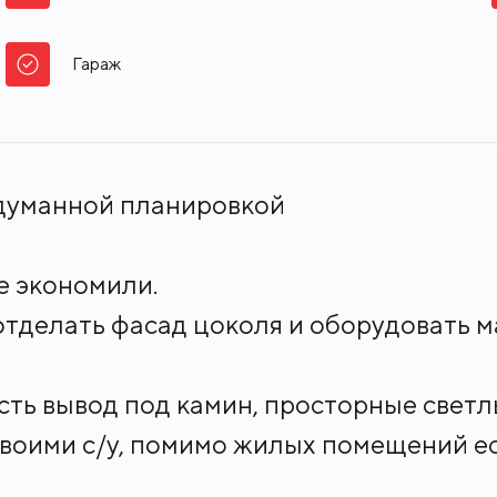
Тип участка:
Видовой
Гараж
думанной планировкой
е экономили.
отделать фасад цоколя и оборудовать м
 есть вывод под камин, просторные свет