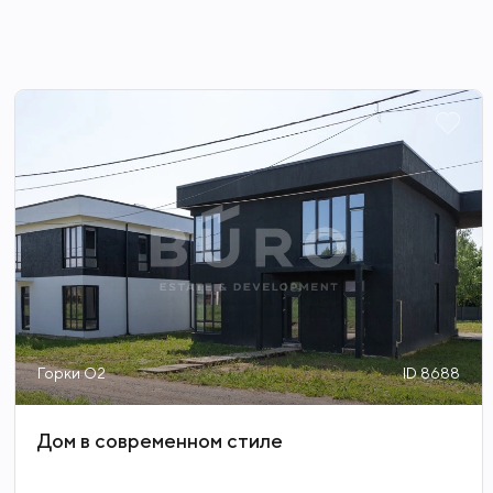
Горки О2
ID 8688