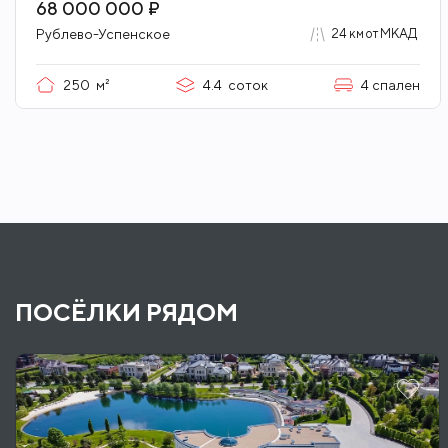
Стильный дуплекс под ключ в приватной
части поселка
68 000 000 ₽
Рублево-Успенское
24 км от МКАД
250
м²
4.4
соток
4
спален
ПОСЁЛКИ РЯДОМ