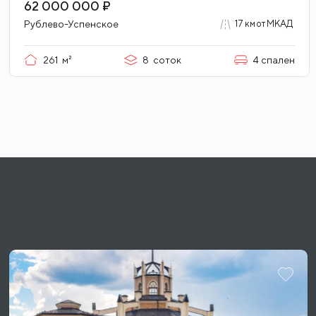
Дом в современном стиле
62 000 000 ₽
Рублево-Успенское
17 км от МКАД
261
м²
8
соток
4
спален