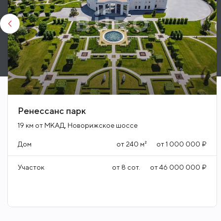
Ренессанс парк
19 км от МКАД, Новорижское шоссе
Дом
от
240
м²
от
1 000 000 ₽
Участок
от
8
сот.
от
46 000 000 ₽