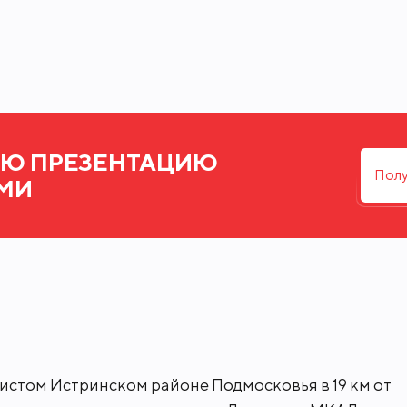
своими с/у, помимо жилых помещений ест
УЮ ПРЕЗЕНТАЦИЮ
Полу
МИ
 Дом грамотно расположен на участке 
строительстве дома сохранили часть ле
 участке засеян газон, выложены дорож