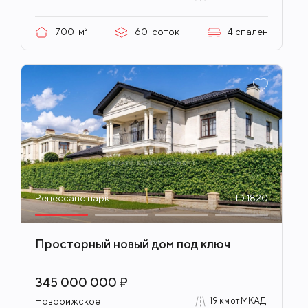
700
м²
60
соток
4
спален
Ренессанс парк
ID 1820
Просторный новый дом под ключ
345 000 000 ₽
Новорижское
19 км от МКАД