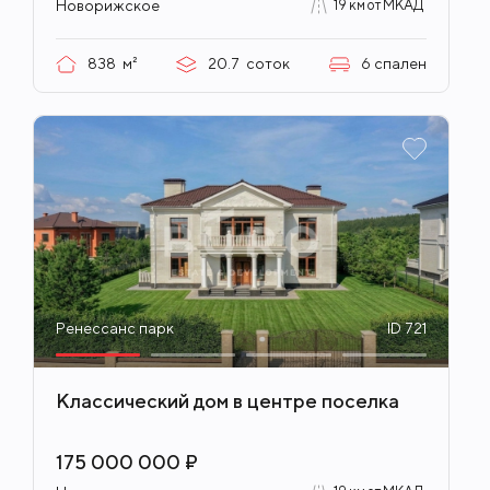
Новорижское
19 км от МКАД
838
м²
20.7
соток
6
спален
Ренессанс парк
ID 721
Классический дом в центре поселка
175 000 000 ₽