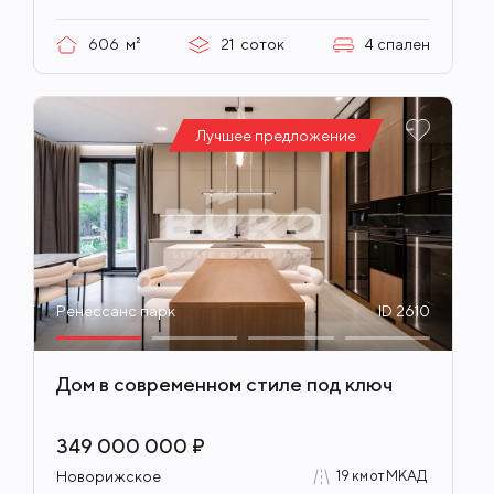
606
м²
21
соток
4
спален
Лучшее предложение
Ренессанс парк
ID 2610
Дом в современном стиле под ключ
349 000 000 ₽
Новорижское
19 км от МКАД