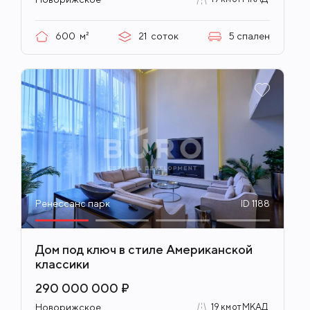
600
м²
21
соток
5
спален
Ренессанс парк
ID 1188
Дом под ключ в стиле Американской
классики
290 000 000 ₽
Новорижское
19 км от МКАД