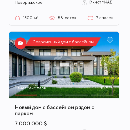
Новорижское
19 км от МКАД
1300
м²
88
соток
7
спален
Современный дом с бассейном
Ренессанс парк
ID 536
Новый дом с бассейном рядом с
парком
7 000 000 $