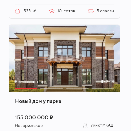
533
м²
10
соток
5
спален
Ренессанс парк
ID 2714
Новый дом у парка
155 000 000 ₽
Новорижское
19 км от МКАД