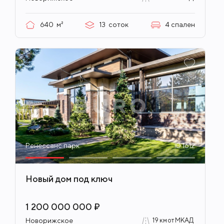
640
м²
13
соток
4
спален
Ренессанс парк
ID 1612
Новый дом под ключ
1 200 000 000 ₽
Новорижское
19 км от МКАД