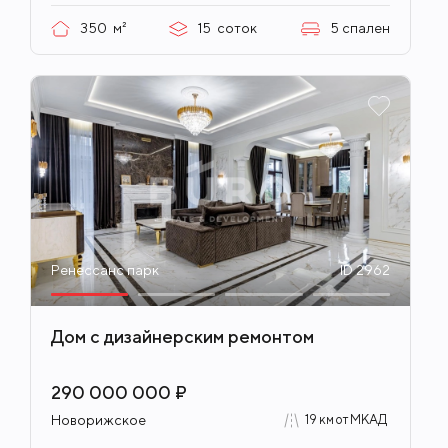
350
м²
15
соток
5
спален
Ренессанс парк
ID 2962
Дом с дизайнерским ремонтом
290 000 000 ₽
Новорижское
19 км от МКАД