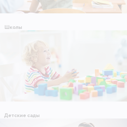
5,5 га с живописным озером почти 1 га. Здесь есть
песчаный пляж с шезлонгами, площадка для
пляжного волейбола, спортивные зоны для
кроссфита, детская площадка с верёвочными
Школы
комплексами, скалодромом и игровыми кораблями.
Жители гуляют по тенистым аллеям и выходят
прямо в вековой сосновый лес через
благоустроенные калитки.
В поселке есть ресторан с панорамными
витражами и стеклянным куполом. Рядом —
элитные школы, детские сады, фитнес-клубы,
торговые галереи и рестораны — всё для
комфортной жизни.
Детские сады