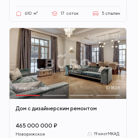
610
м²
17
соток
5
спален
Ренессанс парк
ID 1826
Дом с дизайнерским ремонтом
465 000 000 ₽
Новорижское
19 км от МКАД