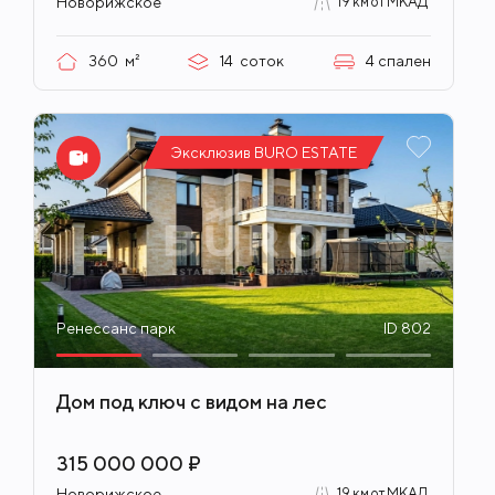
Новорижское
19 км от МКАД
360
м²
14
соток
4
спален
Эксклюзив BURO ESTATE
Ренессанс парк
ID 802
Дом под ключ с видом на лес
315 000 000 ₽
Новорижское
19 км от МКАД