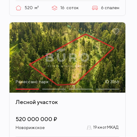
520
м²
16
соток
6
спален
Ренессанс парк
ID 3166
Лесной участок
520 000 000 ₽
Новорижское
19 км от МКАД