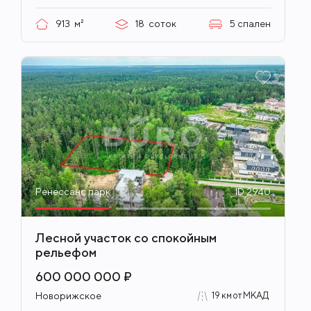
913
м²
18
соток
5
спален
Ренессанс парк
ID 2940
Лесной участок со спокойным
рельефом
600 000 000 ₽
Новорижское
19 км от МКАД