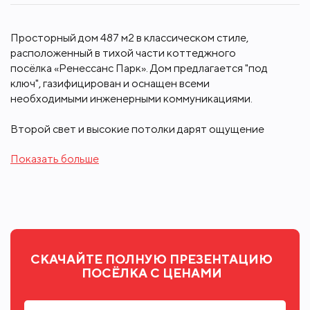
Просторный дом 487 м2 в классическом стиле,
расположенный в тихой части коттеджного
посёлка «Ренессанс Парк». Дом предлагается "под
ключ", газифицирован и оснащен всеми
необходимыми инженерными коммуникациями.
Второй свет и высокие потолки дарят ощущение
свободы и простора, а панорамные окна
Показать больше
наполняют пространство естественным светом и
создают ощущение единства с окружающей
природой.
На первом этаже расположены: холл, гостиная со
вторым светом и камином, столовая, кухня,
гостевая спальня, санузел, бойлерная, гараж.
СКАЧАЙТЕ ПОЛНУЮ ПРЕЗЕНТАЦИЮ
ПОСЁЛКА С ЦЕНАМИ
На втором этаже: мастер-спальня, спальня, два
санузла, три гардеробные, кабинет.