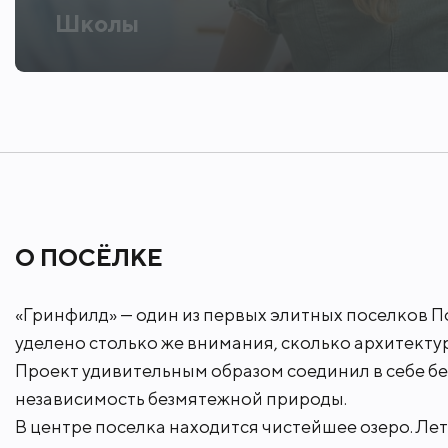
маленьких жителей есть игровые площад
Школы
где преподают носители языка. Любит
корт и близость фитнес-клубов Новой
Собственная сервисная служба следи
поддерживает чистоту и порядок. В п
круглосуточной охране, видеонаблюд
О ПОСЁЛКЕ
скоростному Новорижскому шоссе без
образ жизни в ритме трудовых и учеб
«Гринфилд» — один из первых элитных поселков П
доступна развитая инфраструктура Но
уделено столько же внимания, сколько архитектур
Проект удивительным образом соединил в себе бе
рестораны, кафе, магазины, супермарк
независимость безмятежной природы.
В центре поселка находится чистейшее озеро. Ле