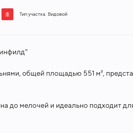
Тип участка:
Видовой
ринфилд"
нями, общей площадью 551 м², предста
а до мелочей и идеально подходит для
гостиная с камином, кабинет, который 