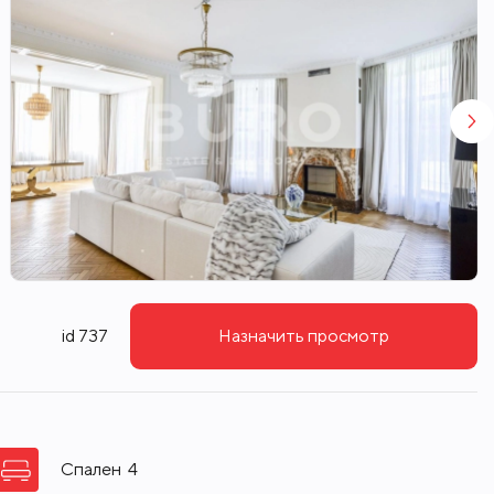
id 737
Назначить просмотр
Спален
4