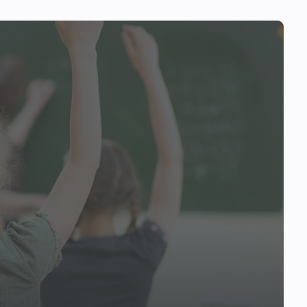
бы до великолепного парка с озером и с
чится всего за 6 минут. На обширном уч
полнительно построить беседку, баню 
ред гаражом организована площадка дл
е ворота.
лд" находится в престижном, экологи
ии созданы прекрасные тематические п
у которого будет приятно отдыхать и за
я в каток. Вокруг озера обустроены пр
ужескую или деловую встречу можно пр