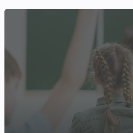
Участок расположен в 4 минутах ходь
А дойти до ресторана "Villagio" полу
уложен газон. При желании, можно до
помочь воплотить любые задумки. Пе
участок украшают элегантные кованы
Элитный коттеджный посёлок "Гринфи
Подмосковья. На ухоженной территор
поселка - живописное озеро, на берег
время года. Зимой озеро превращаетс
аллеями, скамейками и фонтанами. Др