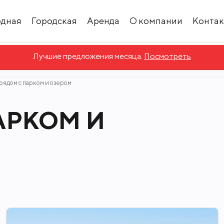
одная
Городская
Аренда
О компании
Конта
Лучшие предложения месяца.
Посмотреть
рядом с парком и озером
АРКОМ И