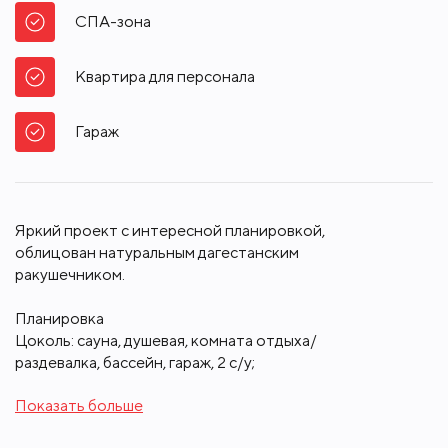
СПА-зона
Квартира для персонала
Гараж
Яркий проект с интересной планировкой,
облицован натуральным дагестанским
ракушечником.
Планировка
Цоколь: сауна, душевая, комната отдыха/
раздевалка, бассейн, гараж, 2 с/у;
1 этаж: холл с камином, гардеробная, с/у, кухня,
Показать больше
столовая, кладовая/постирочная, гостиная,
спортзал, с/у, терраса;