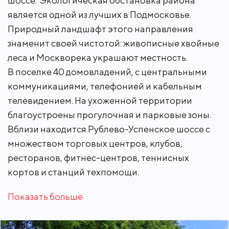
шоссе. Экологическая обстановка района
канализацией. Обслуживает инженерные сети
является одной из лучших в Подмосковье.
собственная служба эксплуатации.
Природный ландшафт этого направления
Многоуровневая пропускная система
контролируется охранной службой. В
знаменит своей чистотой: живописные хвойные
непосредственной близости расположен
леса и Москворека украшают местность.
санаторий «Сосны» и развитая инфраструктуры
В поселке 40 домовладений, с центральными
Николиной горы.
коммуникациями, телефонией и кабельным
телевидением. На ухоженной территории
благоустроены прогулочная и парковые зоны.
Вблизи находится Рублево-Успенское шоссе с
множеством торговых центров, клубов,
ресторанов, фитнес-центров, теннисных
кортов и станций техпомощи.
Показать больше