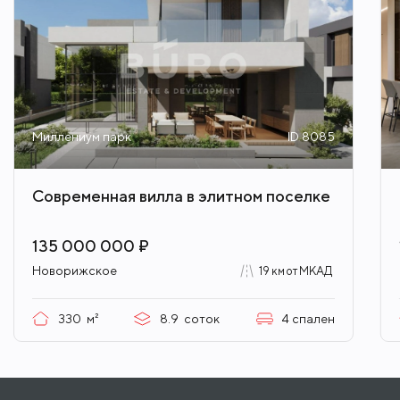
Миллениум парк
ID 8085
Современная вилла в элитном поселке
135 000 000 ₽
Новорижское
19 км от МКАД
330
м²
8.9
соток
4
спален