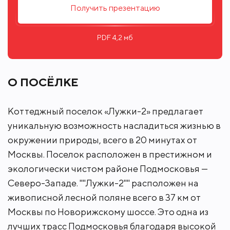
поселках.
Получить презентацию
Дом площадью 477 м² выполнен в классическом
стиле с использованием натуральных материалов
PDF 4,2 мб
и ориентирован на комфортное проживание
большой семьи.
Отделка и оснащение:
О ПОСЁЛКЕ
- паркет: дуб (1 этаж), орех (2 этаж)
- керамогранит (Италия)
Коттеджный поселок «Лужки-2» предлагает
- сантехника премиальных европейских брендов
уникальную возможность насладиться жизнью в
окружении природы, всего в 20 минутах от
Москвы. Поселок расположен в престижном и
экологически чистом районе Подмосковья —
Северо-Западе. ""Лужки-2"" расположен на
живописной лесной поляне всего в 37 км от
Москвы по Новорижскому шоссе. Это одна из
лучших трасс Подмосковья благодаря высокой