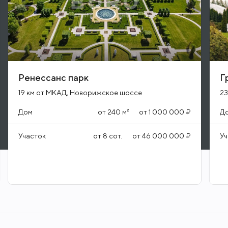
Ренессанс парк
Г
19 км от МКАД, Новорижское шоссе
23
Дом
от
240
м²
от
1 000 000 ₽
Д
Участок
от
8
сот.
от
46 000 000 ₽
Уч