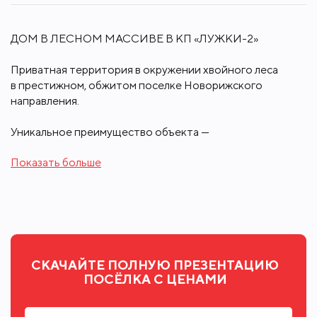
ДОМ В ЛЕСНОМ МАССИВЕ В КП «ЛУЖКИ-2»
Приватная территория в окружении хвойного леса
в престижном, обжитом поселке Новорижского
направления.
Уникальное преимущество объекта —
расширенный лесной участок с возможностью
Показать больше
фактического использования до 48 соток:
- ИЖС 17,6 соток
- 30 соток леса в долгосрочной аренде
- баня 120 м²
- отдельный дом для персонала 70 м²
- 2 беседки для отдыха
СКАЧАЙТЕ ПОЛНУЮ ПРЕЗЕНТАЦИЮ
Приватная лесная территория создает атмосферу
ПОСЁЛКА С ЦЕНАМИ
собственного загородного парка, редко
встречающуюся в современных коттеджных