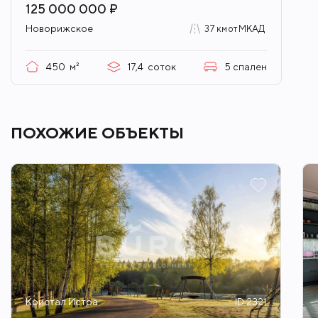
125 000 000 ₽
Новорижское
37 км от МКАД
450
м²
17,4
соток
5
спален
ПОХОЖИЕ ОБЪЕКТЫ
Кристал Истра
ID 2321